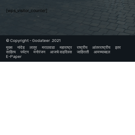
[wps_visitor_counter]
© Copyright - Godateer .2021
मुख्य
नांदेड
लातूर
मराठवाडा
महाराष्ट्र
राष्ट्रीय
आंतरराष्ट्रीय
इतर
साहित्य
पर्यटन
मनोरंजन
आजचे वाढदिवस
जाहिराती
आमच्याबद्दल
E-Paper