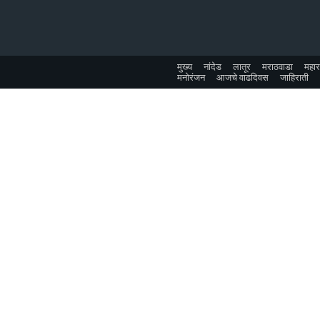
मुख्य
नांदेड
लातूर
मराठवाडा
महारा
मनोरंजन
आजचे वाढदिवस
जाहिराती