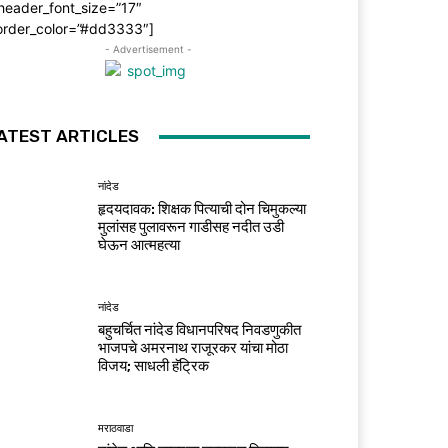
header_font_size=”17″
order_color=”#dd3333″]
- Advertisement -
ATEST ARTICLES
नांदेड
हृदयदावक: शिक्षक पित्याची दोन चिमुकल्या
मुलांसह पुलावरून गाडीसह नदीत उडी
घेऊन आत्महत्या
नांदेड
बहुचर्चित नांदेड विधानपरिषद निवडणुकीत
भाजपचे अमरनाथ राजूरकर यांचा मोठा
विजय; साधली हॅट्रिक
मराठवाडा