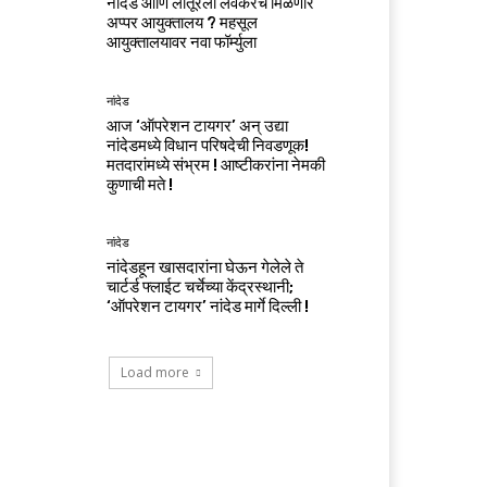
नांदेड आणि लातूरला लवकरच मिळणार
अप्पर आयुक्तालय ? महसूल
आयुक्तालयावर नवा फॉर्म्युला
नांदेड
आज ‘ऑपरेशन टायगर’ अन् उद्या
नांदेडमध्ये विधान परिषदेची निवडणूक!
मतदारांमध्ये संभ्रम ! आष्टीकरांना नेमकी
कुणाची मते !
नांदेड
नांदेडहून खासदारांना घेऊन गेलेले ते
चार्टर्ड फ्लाईट चर्चेच्या केंद्रस्थानी;
‘ऑपरेशन टायगर’ नांदेड मार्गे दिल्ली !
Load more