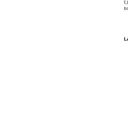
f_
b
L