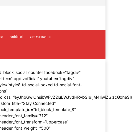
वस
जाहिराती
आमच्याबद्दल
d_block_social_counter facebook=”tagdiv”
itter=”tagdivofficial” youtube=”tagdiv”
yle=”style8 td-social-boxed td-social-font-
ons”
dc_css=”eyJhbGwiOnsibWFyZ2luLWJvdHRvbSI6IjM4IiwiZGlzcGxhe
stom_title=”Stay Connected”
ock_template_id=”td_block_template_8″
header_font_family=”712″
_header_font_transform=”uppercase”
_header_font_weight=”500″