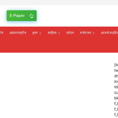
E-Paper
रीय
आंतरराष्ट्रीय
इतर
साहित्य
पर्यटन
मनोरंजन
आजचे वाढदि
[t
tw
st
ic
t
cu
bl
f_
f
f