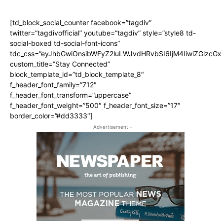
[td_block_social_counter facebook=”tagdiv”
twitter=”tagdivofficial” youtube=”tagdiv” style=”style8 td-
social-boxed td-social-font-icons”
tdc_css=”eyJhbGwiOnsibWFyZ2luLWJvdHRvbSI6IjM4IiwiZGlz
custom_title=”Stay Connected”
block_template_id=”td_block_template_8″
f_header_font_family=”712″
f_header_font_transform=”uppercase”
f_header_font_weight=”500″ f_header_font_size=”17″
border_color=”#dd3333″]
- Advertisement -