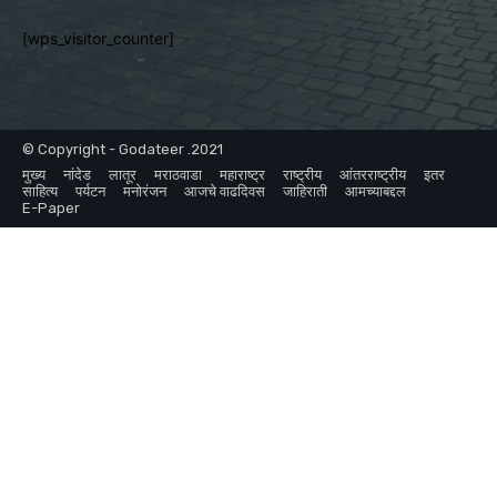
[wps_visitor_counter]
© Copyright - Godateer .2021
मुख्य
नांदेड
लातूर
मराठवाडा
महाराष्ट्र
राष्ट्रीय
आंतरराष्ट्रीय
इतर
साहित्य
पर्यटन
मनोरंजन
आजचे वाढदिवस
जाहिराती
आमच्याबद्दल
E-Paper