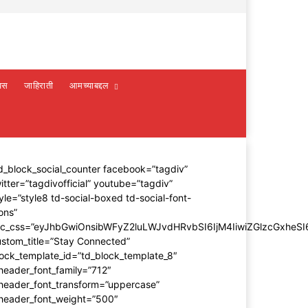
वस
जाहिराती
आमच्याबद्दल
d_block_social_counter facebook=”tagdiv”
itter=”tagdivofficial” youtube=”tagdiv”
yle=”style8 td-social-boxed td-social-font-
ons”
dc_css=”eyJhbGwiOnsibWFyZ2luLWJvdHRvbSI6IjM4IiwiZGlzcGxhe
stom_title=”Stay Connected”
ock_template_id=”td_block_template_8″
header_font_family=”712″
_header_font_transform=”uppercase”
_header_font_weight=”500″