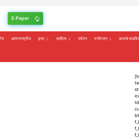
E-Paper
रीय
आंतरराष्ट्रीय
इतर
साहित्य
पर्यटन
मनोरंजन
आजचे वाढदि
[t
tw
st
ic
t
cu
bl
f_
f
f