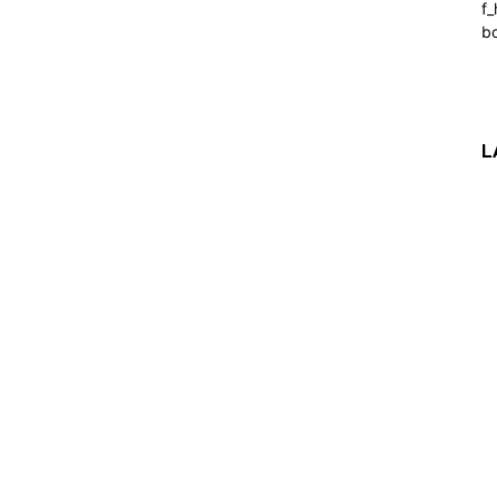
f_
b
L