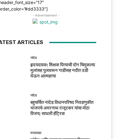
header_font_size=”17″
order_color=”#dd3333″]
- Advertisement -
ATEST ARTICLES
नांदेड
हृदयदावक: शिक्षक पित्याची दोन चिमुकल्या
मुलांसह पुलावरून गाडीसह नदीत उडी
घेऊन आत्महत्या
नांदेड
बहुचर्चित नांदेड विधानपरिषद निवडणुकीत
भाजपचे अमरनाथ राजूरकर यांचा मोठा
विजय; साधली हॅट्रिक
मराठवाडा