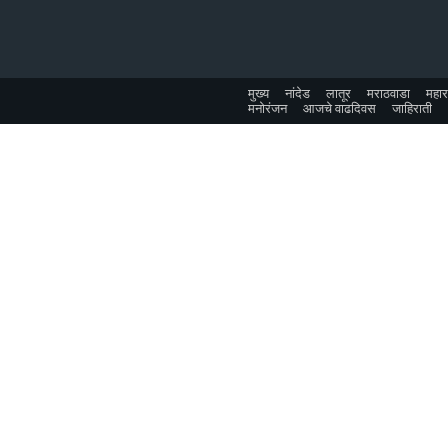
मुख्य
नांदेड
लातूर
मराठवाडा
महारा
मनोरंजन
आजचे वाढदिवस
जाहिराती