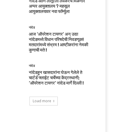
नांदेड आणि लातूरला लवकरच मिळणार
अप्पर आयुक्तालय ? महसूल
आयुक्तालयावर नवा फॉर्म्युला
नांदेड
आज ‘ऑपरेशन टायगर’ अन् उद्या
नांदेडमध्ये विधान परिषदेची निवडणूक!
मतदारांमध्ये संभ्रम ! आष्टीकरांना नेमकी
कुणाची मते !
नांदेड
नांदेडहून खासदारांना घेऊन गेलेले ते
चार्टर्ड फ्लाईट चर्चेच्या केंद्रस्थानी;
‘ऑपरेशन टायगर’ नांदेड मार्गे दिल्ली !
Load more