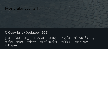
[wps_visitor_counter]
© Copyright - Godateer .2021
मुख्य
नांदेड
लातूर
मराठवाडा
महाराष्ट्र
राष्ट्रीय
आंतरराष्ट्रीय
इतर
साहित्य
पर्यटन
मनोरंजन
आजचे वाढदिवस
जाहिराती
आमच्याबद्दल
E-Paper