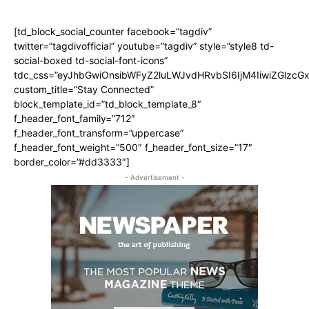
[td_block_social_counter facebook=”tagdiv”
twitter=”tagdivofficial” youtube=”tagdiv” style=”style8 td-
social-boxed td-social-font-icons”
tdc_css=”eyJhbGwiOnsibWFyZ2luLWJvdHRvbSI6IjM4IiwiZGlz
custom_title=”Stay Connected”
block_template_id=”td_block_template_8″
f_header_font_family=”712″
f_header_font_transform=”uppercase”
f_header_font_weight=”500″ f_header_font_size=”17″
border_color=”#dd3333″]
- Advertisement -