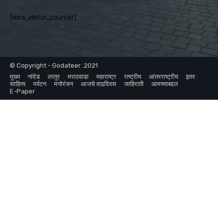
[wps_visitor_counter]
© Copyright - Godateer .2021
मुख्य
नांदेड
लातूर
मराठवाडा
महाराष्ट्र
राष्ट्रीय
आंतरराष्ट्रीय
इतर
साहित्य
पर्यटन
मनोरंजन
आजचे वाढदिवस
जाहिराती
आमच्याबद्दल
E-Paper