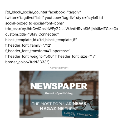
[td_block_social_counter facebook=”tagdiv”
twitter=”tagdivofficial” youtube=”tagdiv” style=”style8 td-
social-boxed td-social-font-icons”
tdc_css=”eyJhbGwiOnsibWFyZ2luLWJvdHRvbSI6IjM4IiwiZGlz
custom_title=”Stay Connected”
block_template_id=”td_block_template_8″
f_header_font_family=”712″
f_header_font_transform=”uppercase”
f_header_font_weight=”500″ f_header_font_size=”17″
border_color=”#dd3333″]
- Advertisement -