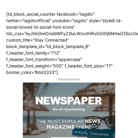
[td_block_social_counter facebook=”tagdiv”
twitter=”tagdivofficial” youtube=”tagdiv” style=”style8 td-
social-boxed td-social-font-icons”
tdc_css=”eyJhbGwiOnsibWFyZ2luLWJvdHRvbSI6IjM4IiwiZGlz
custom_title=”Stay Connected”
block_template_id=”td_block_template_8″
f_header_font_family=”712″
f_header_font_transform=”uppercase”
f_header_font_weight=”500″ f_header_font_size=”17″
border_color=”#dd3333″]
- Advertisement -