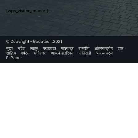
[wps_visitor_counter]
© Copyright - Godateer .2021
मुख्य
नांदेड
लातूर
मराठवाडा
महाराष्ट्र
राष्ट्रीय
आंतरराष्ट्रीय
इतर
साहित्य
पर्यटन
मनोरंजन
आजचे वाढदिवस
जाहिराती
आमच्याबद्दल
E-Paper