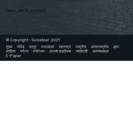
[wps_visitor_counter]
© Copyright - Godateer .2021
मुख्य
नांदेड
लातूर
मराठवाडा
महाराष्ट्र
राष्ट्रीय
आंतरराष्ट्रीय
इतर
साहित्य
पर्यटन
मनोरंजन
आजचे वाढदिवस
जाहिराती
आमच्याबद्दल
E-Paper