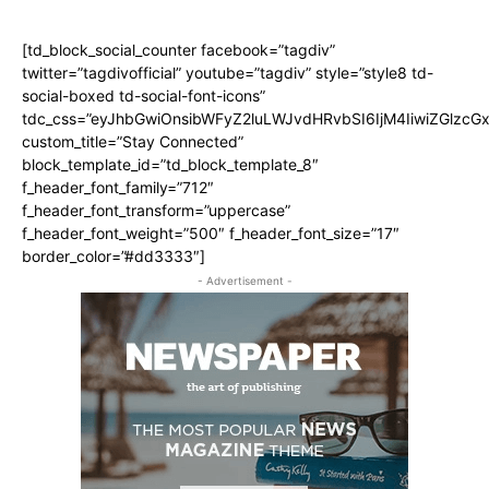
[td_block_social_counter facebook=”tagdiv”
twitter=”tagdivofficial” youtube=”tagdiv” style=”style8 td-
social-boxed td-social-font-icons”
tdc_css=”eyJhbGwiOnsibWFyZ2luLWJvdHRvbSI6IjM4IiwiZGlz
custom_title=”Stay Connected”
block_template_id=”td_block_template_8″
f_header_font_family=”712″
f_header_font_transform=”uppercase”
f_header_font_weight=”500″ f_header_font_size=”17″
border_color=”#dd3333″]
- Advertisement -