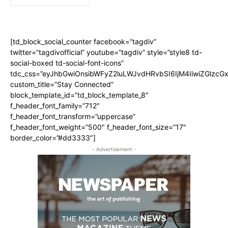
[td_block_social_counter facebook=”tagdiv”
twitter=”tagdivofficial” youtube=”tagdiv” style=”style8 td-
social-boxed td-social-font-icons”
tdc_css=”eyJhbGwiOnsibWFyZ2luLWJvdHRvbSI6IjM4IiwiZGlz
custom_title=”Stay Connected”
block_template_id=”td_block_template_8″
f_header_font_family=”712″
f_header_font_transform=”uppercase”
f_header_font_weight=”500″ f_header_font_size=”17″
border_color=”#dd3333″]
- Advertisement -