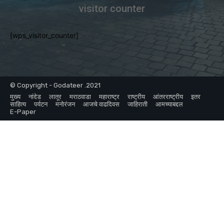
visitor counter
[wps_visitor_counter]
© Copyright - Godateer .2021
मुख्य
नांदेड
लातूर
मराठवाडा
महाराष्ट्र
राष्ट्रीय
आंतरराष्ट्रीय
इतर
साहित्य
पर्यटन
मनोरंजन
आजचे वाढदिवस
जाहिराती
आमच्याबद्दल
E-Paper