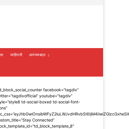
वस
जाहिराती
आमच्याबद्दल
d_block_social_counter facebook=”tagdiv”
itter=”tagdivofficial” youtube=”tagdiv”
yle=”style8 td-social-boxed td-social-font-
ons”
dc_css=”eyJhbGwiOnsibWFyZ2luLWJvdHRvbSI6IjM4IiwiZGlzcGxhe
stom_title=”Stay Connected”
ock_template_id=”td_block_template_8″