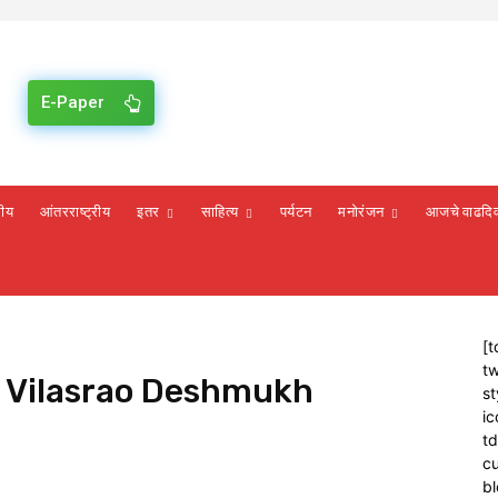
E-Paper
रीय
आंतरराष्ट्रीय
इतर
साहित्य
पर्यटन
मनोरंजन
आजचे वाढदि
[t
tw
r Vilasrao Deshmukh
st
ic
t
cu
bl