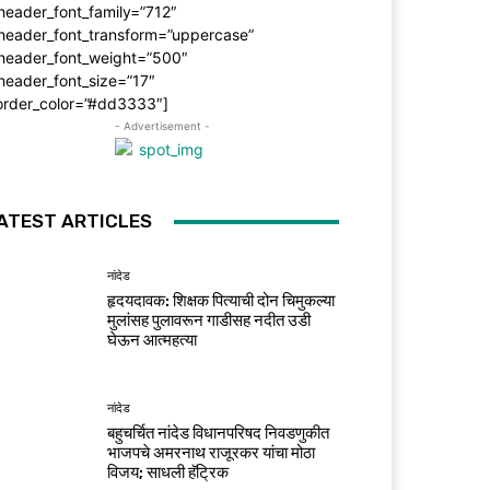
header_font_family=”712″
_header_font_transform=”uppercase”
_header_font_weight=”500″
header_font_size=”17″
order_color=”#dd3333″]
- Advertisement -
ATEST ARTICLES
नांदेड
हृदयदावक: शिक्षक पित्याची दोन चिमुकल्या
मुलांसह पुलावरून गाडीसह नदीत उडी
घेऊन आत्महत्या
नांदेड
बहुचर्चित नांदेड विधानपरिषद निवडणुकीत
भाजपचे अमरनाथ राजूरकर यांचा मोठा
विजय; साधली हॅट्रिक