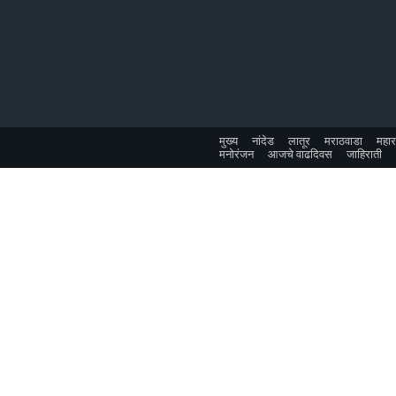
मुख्य
नांदेड
लातूर
मराठवाडा
महारा
मनोरंजन
आजचे वाढदिवस
जाहिराती