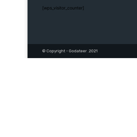
[wps_visitor_counter]
© Copyright - Godateer .2021