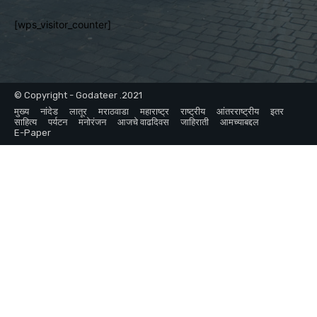
[wps_visitor_counter]
© Copyright - Godateer .2021
मुख्य
नांदेड
लातूर
मराठवाडा
महाराष्ट्र
राष्ट्रीय
आंतरराष्ट्रीय
इतर
साहित्य
पर्यटन
मनोरंजन
आजचे वाढदिवस
जाहिराती
आमच्याबद्दल
E-Paper