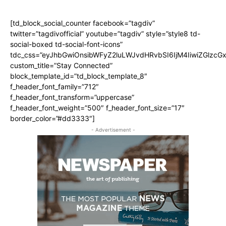
[td_block_social_counter facebook=”tagdiv”
twitter=”tagdivofficial” youtube=”tagdiv” style=”style8 td-
social-boxed td-social-font-icons”
tdc_css=”eyJhbGwiOnsibWFyZ2luLWJvdHRvbSI6IjM4IiwiZGlz
custom_title=”Stay Connected”
block_template_id=”td_block_template_8″
f_header_font_family=”712″
f_header_font_transform=”uppercase”
f_header_font_weight=”500″ f_header_font_size=”17″
border_color=”#dd3333″]
- Advertisement -