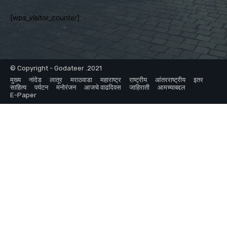
[wps_visitor_counter]
© Copyright - Godateer .2021
मुख्य
नांदेड
लातूर
मराठवाडा
महाराष्ट्र
राष्ट्रीय
आंतरराष्ट्रीय
इतर
साहित्य
पर्यटन
मनोरंजन
आजचे वाढदिवस
जाहिराती
आमच्याबद्दल
E-Paper