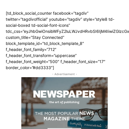
[td_block_social_counter facebook=”tagdiv”
twitter=”tagdivofficial” youtube=”tagdiv” style=”style8 td-
social-boxed td-social-font-icons”
tdc_css=”eyJhbGwiOnsibWFyZ2luLWJvdHRvbSI6IjM4IiwiZGlz
custom_title=”Stay Connected”
block_template_id=”td_block_template_8″
f_header_font_family=”712″
f_header_font_transform=”uppercase”
f_header_font_weight=”500″ f_header_font_size=”17″
border_color=”#dd3333″]
- Advertisement -