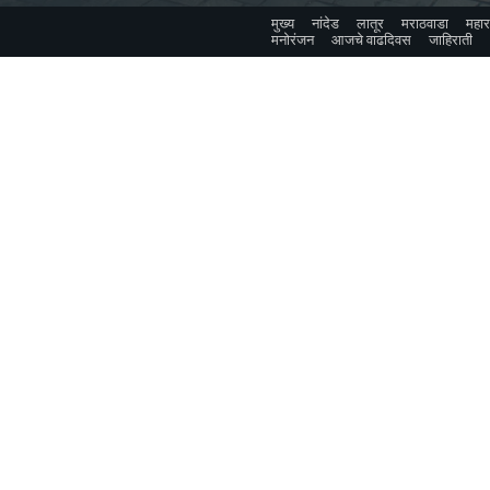
मुख्य
नांदेड
लातूर
मराठवाडा
महारा
मनोरंजन
आजचे वाढदिवस
जाहिराती