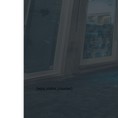
[wps_visitor_counter]