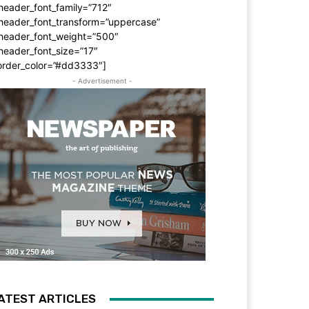
header_font_family=”712″
_header_font_transform=”uppercase”
_header_font_weight=”500″
header_font_size=”17″
order_color=”#dd3333″]
- Advertisement -
ATEST ARTICLES