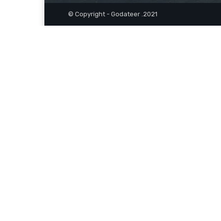
© Copyright - Godateer .2021