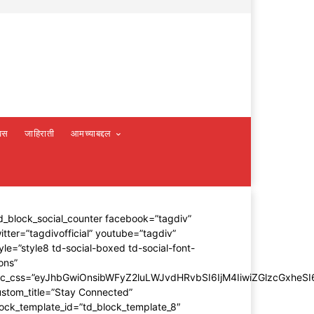
वस
जाहिराती
आमच्याबद्दल
d_block_social_counter facebook=”tagdiv”
itter=”tagdivofficial” youtube=”tagdiv”
yle=”style8 td-social-boxed td-social-font-
ons”
dc_css=”eyJhbGwiOnsibWFyZ2luLWJvdHRvbSI6IjM4IiwiZGlzcGxhe
stom_title=”Stay Connected”
ock_template_id=”td_block_template_8″