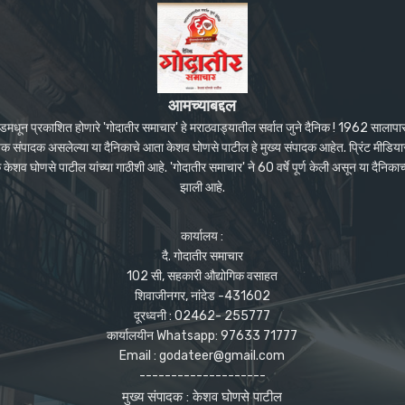
आमच्याबद्दल
ंदेडमधून प्रकाशित होणारे 'गोदातीर समाचार' हे मराठवाड्यातील सर्वात जुने दैनिक ! 1962 सालाप
पक संपादक असलेल्या या दैनिकाचे आता केशव घोणसे पाटील हे मुख्य संपादक आहेत. प्रिंट मीडियास
शव घोणसे पाटील यांच्या गाठीशी आहे. 'गोदातीर समाचार' ने 60 वर्षे पूर्ण केली असून या दैनिकाच
झाली आहे.
कार्यालय :
दै. गोदातीर समाचार
102 सी, सहकारी औद्योगिक वसाहत
शिवाजीनगर, नांदेड -431602
दूरध्वनी : 02462- 255777
कार्यालयीन Whatsapp: 97633 71777
Email : godateer@gmail.com
--------------------
मुख्य संपादक : केशव घोणसे पाटील