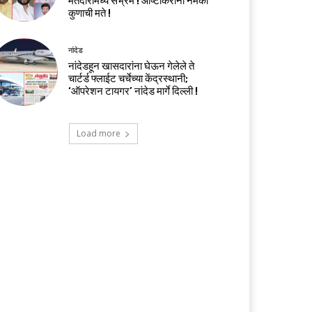
मतदारांमध्ये संभ्रम ! आष्टीकरांना नेमकी
कुणाची मते !
नांदेड
नांदेडहून खासदारांना घेऊन गेलेले ते
चार्टर्ड फ्लाईट चर्चेच्या केंद्रस्थानी;
‘ऑपरेशन टायगर’ नांदेड मार्गे दिल्ली !
Load more