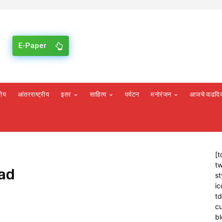
E-Paper
रीय
आंतरराष्ट्रीय
इतर
साहित्य
पर्यटन
मनोरंजन
आजचे वाढदि
[t
tw
ad
st
ic
t
cu
bl