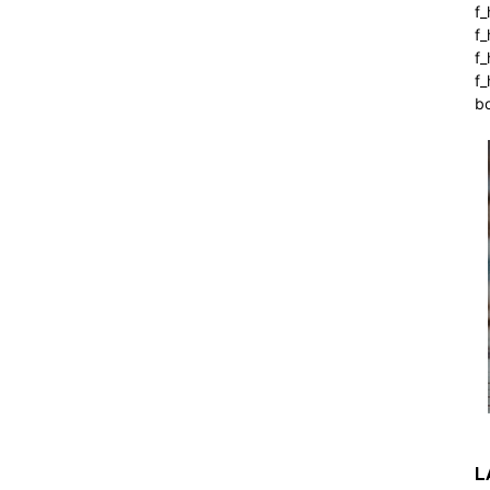
f_
f
f
f_
b
L