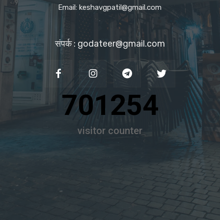
Email: keshavgpatil@gmail.com
संपर्क : godateer@gmail.com
701254
visitor counter