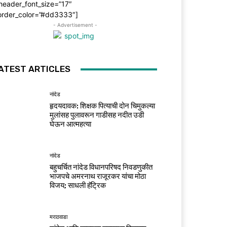
header_font_size=”17″
order_color=”#dd3333″]
- Advertisement -
ATEST ARTICLES
नांदेड
हृदयदावक: शिक्षक पित्याची दोन चिमुकल्या
मुलांसह पुलावरून गाडीसह नदीत उडी
घेऊन आत्महत्या
नांदेड
बहुचर्चित नांदेड विधानपरिषद निवडणुकीत
भाजपचे अमरनाथ राजूरकर यांचा मोठा
विजय; साधली हॅट्रिक
मराठवाडा