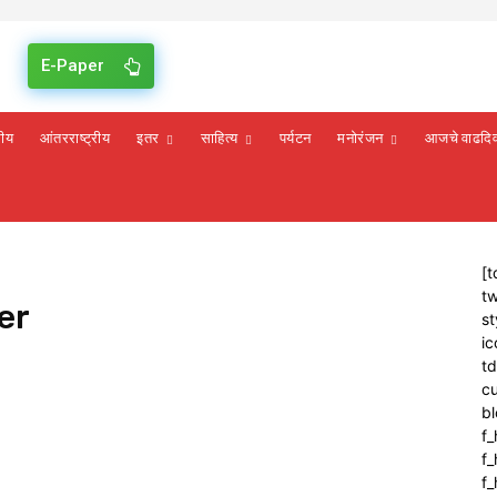
E-Paper
रीय
आंतरराष्ट्रीय
इतर
साहित्य
पर्यटन
मनोरंजन
आजचे वाढदि
[t
tw
er
st
ic
t
cu
bl
f_
f
f