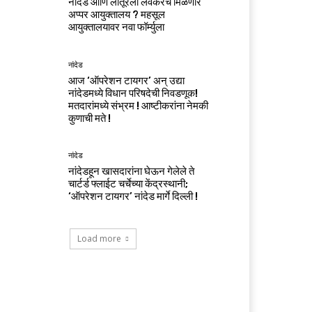
नांदेड आणि लातूरला लवकरच मिळणार
अप्पर आयुक्तालय ? महसूल
आयुक्तालयावर नवा फॉर्म्युला
नांदेड
आज ‘ऑपरेशन टायगर’ अन् उद्या
नांदेडमध्ये विधान परिषदेची निवडणूक!
मतदारांमध्ये संभ्रम ! आष्टीकरांना नेमकी
कुणाची मते !
नांदेड
नांदेडहून खासदारांना घेऊन गेलेले ते
चार्टर्ड फ्लाईट चर्चेच्या केंद्रस्थानी;
‘ऑपरेशन टायगर’ नांदेड मार्गे दिल्ली !
Load more