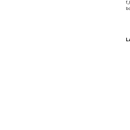
f_
b
L