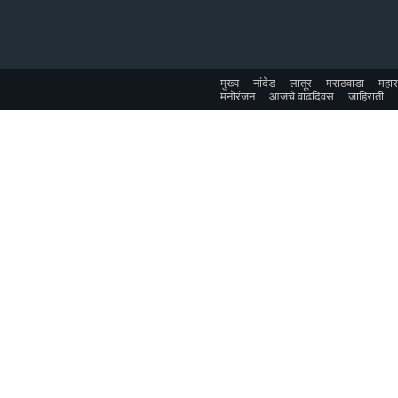
मुख्य
नांदेड
लातूर
मराठवाडा
महारा
मनोरंजन
आजचे वाढदिवस
जाहिराती