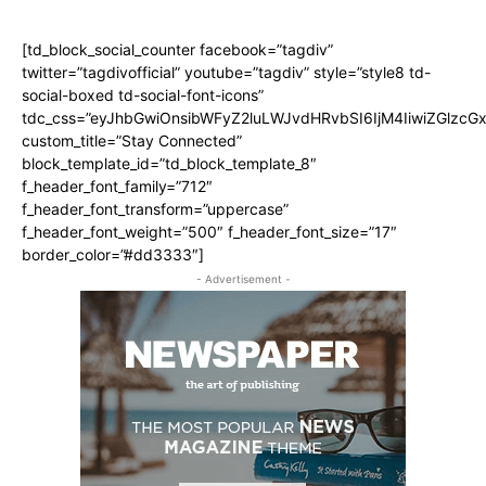
[td_block_social_counter facebook=”tagdiv”
twitter=”tagdivofficial” youtube=”tagdiv” style=”style8 td-
social-boxed td-social-font-icons”
tdc_css=”eyJhbGwiOnsibWFyZ2luLWJvdHRvbSI6IjM4IiwiZGlz
custom_title=”Stay Connected”
block_template_id=”td_block_template_8″
f_header_font_family=”712″
f_header_font_transform=”uppercase”
f_header_font_weight=”500″ f_header_font_size=”17″
border_color=”#dd3333″]
- Advertisement -