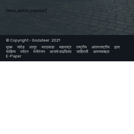
[wps_visitor_counter]
© Copyright - Godateer .2021
मुख्य
नांदेड
लातूर
मराठवाडा
महाराष्ट्र
राष्ट्रीय
आंतरराष्ट्रीय
इतर
साहित्य
पर्यटन
मनोरंजन
आजचे वाढदिवस
जाहिराती
आमच्याबद्दल
E-Paper