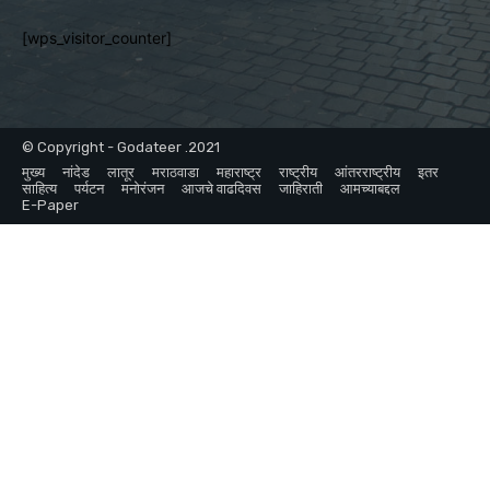
[wps_visitor_counter]
© Copyright - Godateer .2021
मुख्य
नांदेड
लातूर
मराठवाडा
महाराष्ट्र
राष्ट्रीय
आंतरराष्ट्रीय
इतर
साहित्य
पर्यटन
मनोरंजन
आजचे वाढदिवस
जाहिराती
आमच्याबद्दल
E-Paper