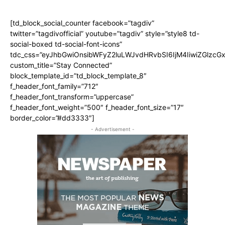
[td_block_social_counter facebook=”tagdiv”
twitter=”tagdivofficial” youtube=”tagdiv” style=”style8 td-
social-boxed td-social-font-icons”
tdc_css=”eyJhbGwiOnsibWFyZ2luLWJvdHRvbSI6IjM4IiwiZGlz
custom_title=”Stay Connected”
block_template_id=”td_block_template_8″
f_header_font_family=”712″
f_header_font_transform=”uppercase”
f_header_font_weight=”500″ f_header_font_size=”17″
border_color=”#dd3333″]
- Advertisement -