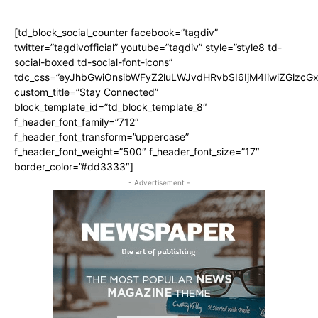
[td_block_social_counter facebook=”tagdiv”
twitter=”tagdivofficial” youtube=”tagdiv” style=”style8 td-
social-boxed td-social-font-icons”
tdc_css=”eyJhbGwiOnsibWFyZ2luLWJvdHRvbSI6IjM4IiwiZGlz
custom_title=”Stay Connected”
block_template_id=”td_block_template_8″
f_header_font_family=”712″
f_header_font_transform=”uppercase”
f_header_font_weight=”500″ f_header_font_size=”17″
border_color=”#dd3333″]
- Advertisement -