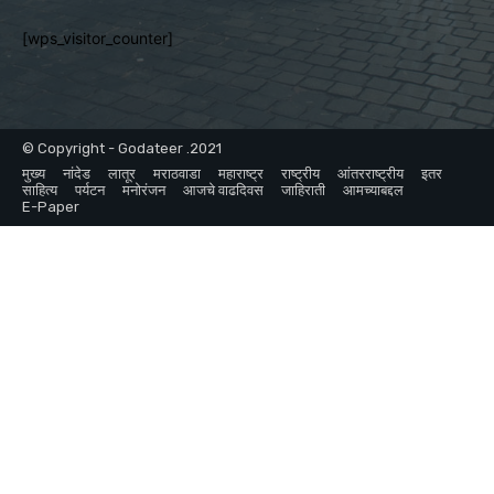
[wps_visitor_counter]
© Copyright - Godateer .2021
मुख्य
नांदेड
लातूर
मराठवाडा
महाराष्ट्र
राष्ट्रीय
आंतरराष्ट्रीय
इतर
साहित्य
पर्यटन
मनोरंजन
आजचे वाढदिवस
जाहिराती
आमच्याबद्दल
E-Paper