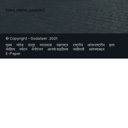
[wps_visitor_counter]
© Copyright - Godateer .2021
मुख्य
नांदेड
लातूर
मराठवाडा
महाराष्ट्र
राष्ट्रीय
आंतरराष्ट्रीय
इतर
साहित्य
पर्यटन
मनोरंजन
आजचे वाढदिवस
जाहिराती
आमच्याबद्दल
E-Paper