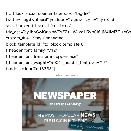
[td_block_social_counter facebook=”tagdiv”
twitter=”tagdivofficial” youtube=”tagdiv” style=”style8 td-
social-boxed td-social-font-icons”
tdc_css=”eyJhbGwiOnsibWFyZ2luLWJvdHRvbSI6IjM4IiwiZGlz
custom_title=”Stay Connected”
block_template_id=”td_block_template_8″
f_header_font_family=”712″
f_header_font_transform=”uppercase”
f_header_font_weight=”500″ f_header_font_size=”17″
border_color=”#dd3333″]
- Advertisement -