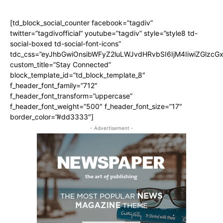
[td_block_social_counter facebook=”tagdiv”
twitter=”tagdivofficial” youtube=”tagdiv” style=”style8 td-
social-boxed td-social-font-icons”
tdc_css=”eyJhbGwiOnsibWFyZ2luLWJvdHRvbSI6IjM4IiwiZGlz
custom_title=”Stay Connected”
block_template_id=”td_block_template_8″
f_header_font_family=”712″
f_header_font_transform=”uppercase”
f_header_font_weight=”500″ f_header_font_size=”17″
border_color=”#dd3333″]
- Advertisement -