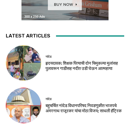
LATEST ARTICLES
नांदेड
हृदयदावक: शिक्षक पित्याची दोन चिमुकल्या मुलांसह
पुलावरून गाडीसह नदीत उडी घेऊन आत्महत्या
नांदेड
बहुचर्चित नांदेड विधानपरिषद निवडणुकीत भाजपचे
अमरनाथ राजूरकर यांचा मोठा विजय; साधली हॅट्रिक