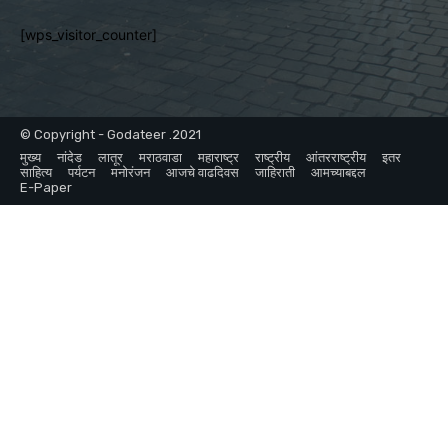
[wps_visitor_counter]
© Copyright - Godateer .2021
मुख्य
नांदेड
लातूर
मराठवाडा
महाराष्ट्र
राष्ट्रीय
आंतरराष्ट्रीय
इतर
साहित्य
पर्यटन
मनोरंजन
आजचे वाढदिवस
जाहिराती
आमच्याबद्दल
E-Paper