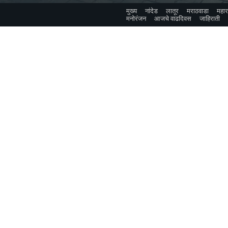
मुख्य
नांदेड
लातूर
मराठवाडा
महारा
मनोरंजन
आजचे वाढदिवस
जाहिराती