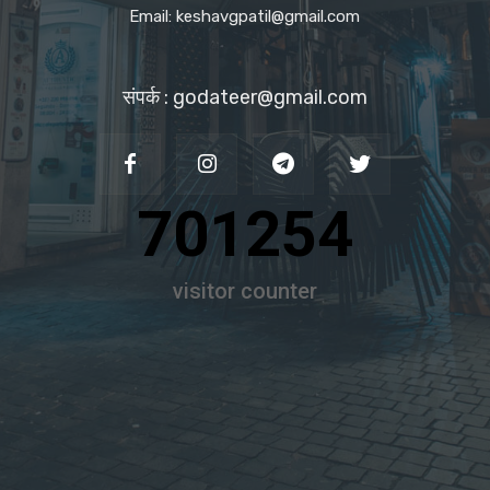
Email: keshavgpatil@gmail.com
संपर्क : godateer@gmail.com
701254
visitor counter