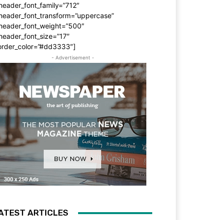
header_font_family=”712″
_header_font_transform=”uppercase”
_header_font_weight=”500″
header_font_size=”17″
order_color=”#dd3333″]
- Advertisement -
ATEST ARTICLES