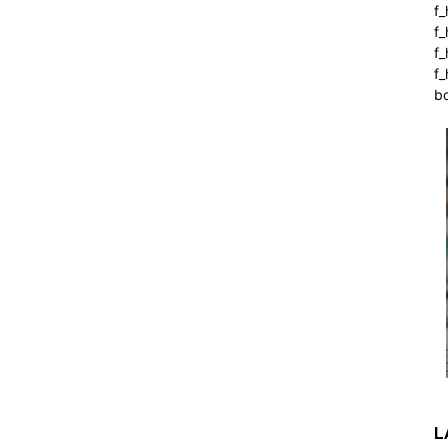
f_
f
f
f_
b
L