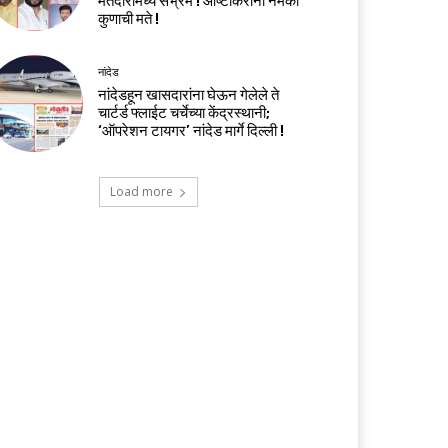
मतदारांमध्ये संभ्रम ! आष्टीकरांना नेमकी
कुणाची मते !
नांदेड
नांदेडहून खासदारांना घेऊन गेलेले ते
चार्टर्ड फ्लाईट चर्चेच्या केंद्रस्थानी;
‘ऑपरेशन टायगर’ नांदेड मार्गे दिल्ली !
Load more