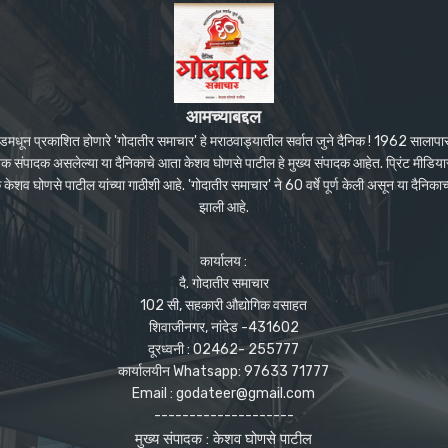
आमच्याबद्दल
ंदेडमधून प्रकाशित होणारे 'गोदातीर समाचार' हे मराठवाड्यातील सर्वात जुने दैनिक ! 1962 सालाप
पक संपादक असलेल्या या दैनिकाचे आता केशव घोणसे पाटील हे मुख्य संपादक आहेत. प्रिंट मीडियास
शव घोणसे पाटील यांच्या गाठीशी आहे. 'गोदातीर समाचार' ने 60 वर्षे पूर्ण केली असून या दैनिकाच
झाली आहे.
कार्यालय :
दै. गोदातीर समाचार
102 सी, सहकारी औद्योगिक वसाहत
शिवाजीनगर, नांदेड -431602
दूरध्वनी : 02462- 255777
कार्यालयीन Whatsapp: 97633 71777
Email : godateer@gmail.com
--------------------
मुख्य संपादक : केशव घोणसे पाटील