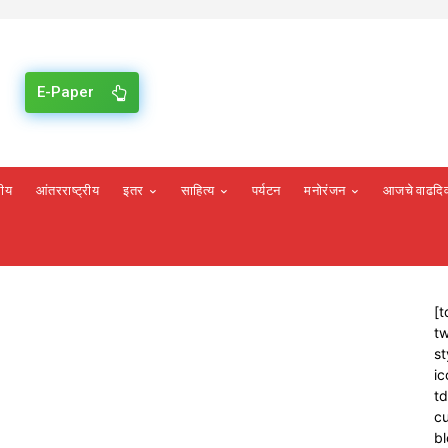
E-Paper
रीय
आंतरराष्ट्रीय
इतर
साहित्य
पर्यटन
मनोरंजन
आजचे वाढदि
[t
tw
st
ic
t
cu
bl