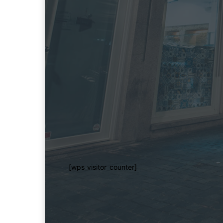
[wps_visitor_counter]