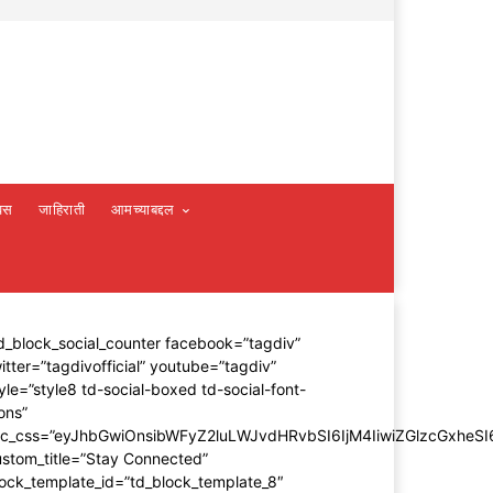
वस
जाहिराती
आमच्याबद्दल
d_block_social_counter facebook=”tagdiv”
itter=”tagdivofficial” youtube=”tagdiv”
yle=”style8 td-social-boxed td-social-font-
ons”
dc_css=”eyJhbGwiOnsibWFyZ2luLWJvdHRvbSI6IjM4IiwiZGlzcGxhe
stom_title=”Stay Connected”
ock_template_id=”td_block_template_8″