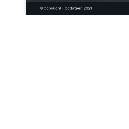
© Copyright - Godateer .2021