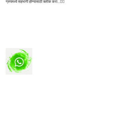
ग्रुपमध्ये सहभागी होण्यासाठी क्लीक करा…👆🏻