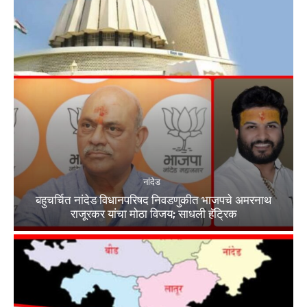
नांदेड
बहुचर्चित नांदेड विधानपरिषद निवडणुकीत भाजपचे अमरनाथ
राजूरकर यांचा मोठा विजय; साधली हॅट्रिक