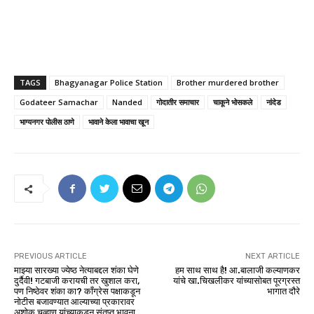
TAGS
Bhagyanagar Police Station
Brother murdered brother
Godateer Samachar
Nanded
गोदातीर समाचार
चाकूने भोसकले
नांदेड
भाग्यनगर पोलीस ठाणे
भावाने केला भावाचा खून
PREVIOUS ARTICLE
NEXT ARTICLE
माझ्या सारख्या ज्येष्ठ नेत्याबद्दल शंका घेणे
हम साथ साथ है! आ.बालाजी कल्याणकर
दुर्दैवी! गटबाजी करायची तर खुशाल करा,
यांचे खा.चिखलीकर यांच्यासोबत पूरग्रस्त
पण निष्ठेवर शंका का? काँग्रेस पक्षाकडून
भागात दौरे
नोटीस बजावण्यात आल्याच्या प्रकारावर
अशोक चव्हाण यांच्याकडून संतप्त भावना