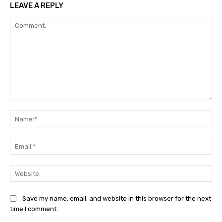
LEAVE A REPLY
Comment:
Na
Ema
Web
Save my name, email, and website in this browser for the next
time I comment.