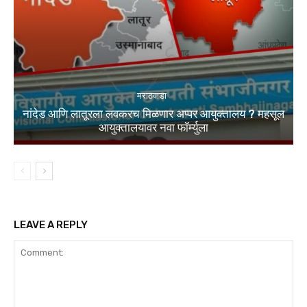
मराठवाडा
नांदेड आणि लातूरला लवकरच मिळणार अप्पर आयुक्तालय ? महसूल
आयुक्तालयावर नवा फॉर्म्युला
LEAVE A REPLY