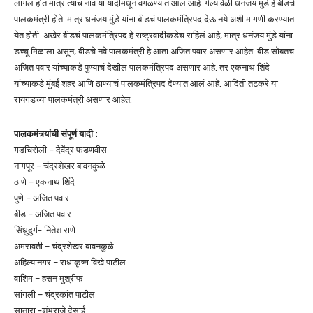
लागलं होतं मात्र त्यांचं नाव या यादीमधून वगळण्यात आलं आहे. गेल्यावेळी धनंजय मुंडे हे बीडचे
पालकमंत्री होते. मात्र धनंजय मुंडे यांना बीडचं पालकमंत्रिपद देऊ नये अशी मागणी करण्यात
येत होती. अखेर बीडचं पालकमंत्रिपद हे राष्ट्रवादीकडेच राहिलं आहे, मात्र धनंजय मुंडे यांना
डच्चू मिळाला असून, बीडचे नवे पालकमंत्री हे आता अजित पवार असणार आहेत. बीड सोबतच
अजित पवार यांच्याकडे पुण्याचं देखील पालकमंत्रिपद असणार आहे. तर एकनाथ शिंदे
यांच्याकडे मुंबई शहर आणि ठाण्याचं पालकमंत्रिपद देण्यात आलं आहे. आदिती तटकरे या
रायगडच्या पालकमंत्री असणार आहेत.
पालकमंत्र्यांची संपूर्ण यादी :
गडचिरोली – देवेंद्र फडणवीस
नागपूर – चंद्रशेखर बावनकुळे
ठाणे – एकनाथ शिंदे
पुणे – अजित पवार
बीड – अजित पवार
सिंधुदुर्ग- नितेश राणे
अमरावती – चंद्रशेखर बावनकुळे
अहिल्यानगर – राधाकृष्ण विखे पाटील
वाशिम – हसन मुश्रीफ
सांगली – चंद्रकांत पाटील
सातारा -शंभुराजे देसाई