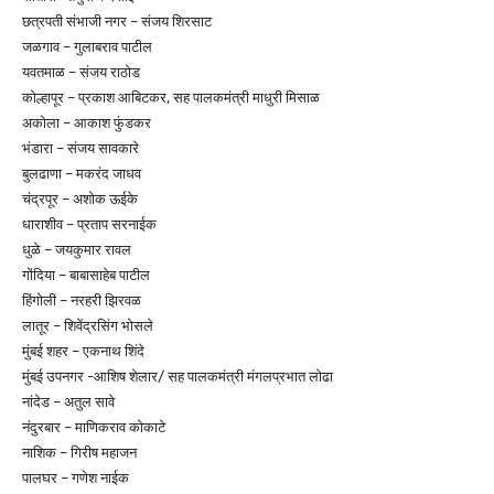
छत्रपती संभाजी नगर – संजय शिरसाट
जळगाव – गुलाबराव पाटील
यवतमाळ – संजय राठोड
कोल्हापूर – प्रकाश आबिटकर, सह पालकमंत्री माधुरी मिसाळ
अकोला – आकाश फुंडकर
भंडारा – संजय सावकारे
बुलढाणा – मकरंद जाधव
चंद्रपूर – अशोक ऊईके
धाराशीव – प्रताप सरनाईक
धुळे – जयकुमार रावल
गोंदिया – बाबासाहेब पाटील
हिंगोली – नरहरी झिरवळ
लातूर – शिवेंद्रसिंग भोसले
मुंबई शहर – एकनाथ शिंदे
मुंबई उपनगर -आशिष शेलार/ सह पालकमंत्री मंगलप्रभात लोढा
नांदेड – अतुल सावे
नंदुरबार – माणिकराव कोकाटे
नाशिक – गिरीष महाजन
पालघर – गणेश नाईक