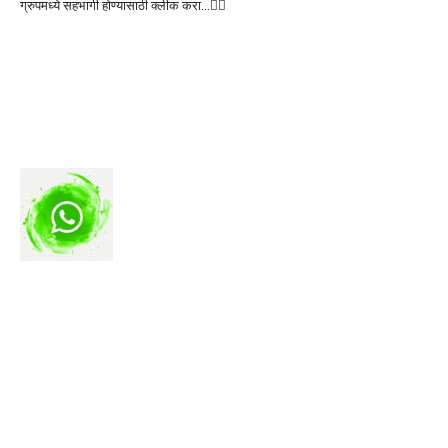
ग्रुपमध्ये सहभागी होण्यासाठी क्लीक करा…👆🏻