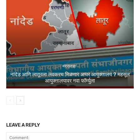
मराठवाडा
नांदेड आणि लातूरला लवकरच मिळणार अप्पर आयुक्तालय ? महसूल
आयुक्तालयावर नवा फॉर्म्युला
LEAVE A REPLY