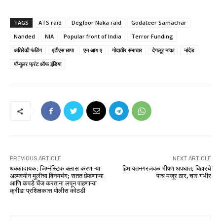
TAGS
ATS raid
Degloor Naka raid
Godateer Samachar
Nanded
NIA
Popular front of India
Terror Funding
अतिरेकी फंडिंग
एटीएस छापा
एन आय ए
गोदातीर समाचार
देगलूर नाका
नांदेड
पॉप्युलर फ्रंट ऑफ इंडिया
PREVIOUS ARTICLE
NEXT ARTICLE
धक्कादायक: जिम्नॅस्टिक क्लास करणाऱ्या
हिमायतनगरजवळ भीषण अपघात; बिहारचे
अल्पवयीन मुलीचा विनयभंग; सतत छेडणाऱ्या
पाच मजूर ठार, चार गंभीर
आणि कपडे चेंज करताना लपून पाहणाऱ्या
क्रीडा प्रशिक्षकास पोलीस कोठडी