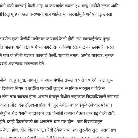
यांनी मोठी कारवाई केली आहे. या कारवाईत तब्बल ३८ वाळू भरलेले ट्रक आणि
विरुद्ध गुन्हे दाखल करण्यात आले आहेत. या कारवाईमुळे अवैध वाळू उपसा
ी घाटावरील एका जेसीबी मशीनवर कारवाई केली होती. त्या कारवाईनंतर पुन्हा
 चांडक यांनी दि.१५ मेच्या पहाटे सगरोळीच्या रेती घाटावर छापेमारी करत
े पाच जे.सी.बी यंञावर कारवाई केली. शहाजी उमाप, अमोघ गावकर, नुरुल
रवाई असल्याचे सांगण्यात येते.
, बोळेगाव, हुनगुदा, माचनुर, गंजगाव येथील तब्बल १० ते १५ रेती घाट सुरू
 दिलेल्या नियम व अटींना पायदळी तुडवून स्थानिक महसुल व पोलिस
चा नंगा नाच चालला होता. अशात देगलुर येथील सहाय्यक जिल्हाधिकारी सोमय्या
ाई करुन मोठा दंड ठोठावला होता. देगलुर येथील कारवाईमुळे ठेकेदार परेशान
पुर्वीच थेट येसगी घाटावरून एक जेसीबी ताब्यात घेऊन कारवाई केली होती.
े होते. काही दिवसांसाठी बंद असलेले घाट गत दोन- चार दिवसांपासून
सुरू केला होता. दोन दिवसांपासून रेती ठेकेदारांचा धंदा सुरळीत सुरू असतानाच