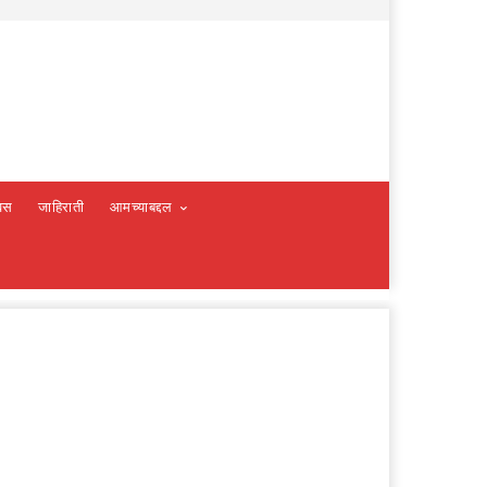
वस
जाहिराती
आमच्याबद्दल