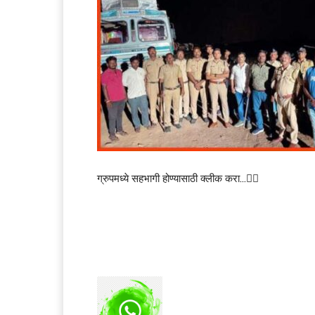
ग्रुपमध्ये सहभागी होण्यासाठी क्लीक करा…👆🏻