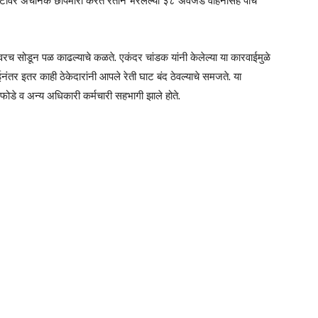
ी घाटावर अचानक छापेमारी करत रेतीने भरलेल्या ३८ अवजड वाहनांसह पाच
रच सोडून पळ काढल्याचे कळते. एकंदर चांडक यांनी केलेल्या या कारवाईमुळे
ईनंतर इतर काही ठेकेदारांनी आपले रेती घाट बंद ठेवल्याचे समजते. या
फोडे व अन्य अधिकारी कर्मचारी सहभागी झाले होते.