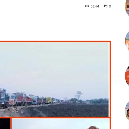
3244
0