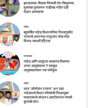
हृदयदावक: शिक्षक पित्याची दोन चिमुकल्या
मुलांसह पुलावरून गाडीसह नदीत उडी
घेऊन आत्महत्या
नांदेड
बहुचर्चित नांदेड विधानपरिषद निवडणुकीत
भाजपचे अमरनाथ राजूरकर यांचा मोठा
विजय; साधली हॅट्रिक
मराठवाडा
नांदेड आणि लातूरला लवकरच मिळणार
अप्पर आयुक्तालय ? महसूल
आयुक्तालयावर नवा फॉर्म्युला
नांदेड
आज ‘ऑपरेशन टायगर’ अन् उद्या
नांदेडमध्ये विधान परिषदेची निवडणूक!
मतदारांमध्ये संभ्रम ! आष्टीकरांना नेमकी
कुणाची मते !