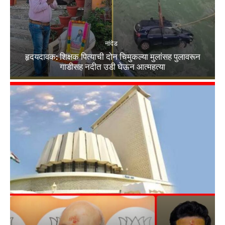
नांदेड
हृदयदावक: शिक्षक पित्याची दोन चिमुकल्या मुलांसह पुलावरून
गाडीसह नदीत उडी घेऊन आत्महत्या