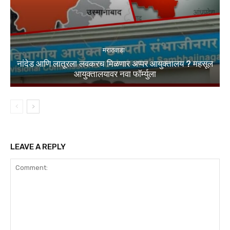
मराठवाडा
नांदेड आणि लातूरला लवकरच मिळणार अप्पर आयुक्तालय ? महसूल
आयुक्तालयावर नवा फॉर्म्युला
LEAVE A REPLY