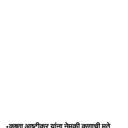
•कृष्णा आष्टीकर यांना नेमकी कुणाची मते