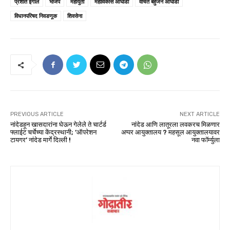
प्रशांत इंगोले
भाजप
महायुती
महाविकास आघाडी
वंचित बहुजन आघाडी
विधानपरिषद निवडणूक
शिवसेना
PREVIOUS ARTICLE
NEXT ARTICLE
नांदेडहून खासदारांना घेऊन गेलेले ते चार्टर्ड
नांदेड आणि लातूरला लवकरच मिळणार
फ्लाईट चर्चेच्या केंद्रस्थानी; ‘ऑपरेशन
अप्पर आयुक्तालय ? महसूल आयुक्तालयावर
टायगर’ नांदेड मार्गे दिल्ली !
नवा फॉर्म्युला