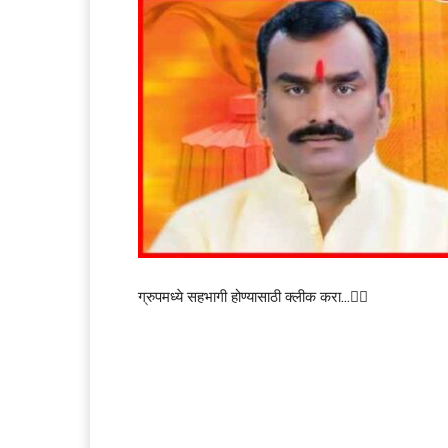
ग्रुपमध्ये सहभागी होण्यासाठी क्लीक करा…👆🏻