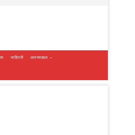
वस
जाहिराती
आमच्याबद्दल