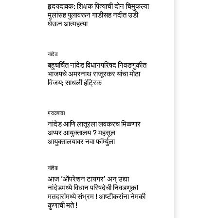
हृदयदावक: शिक्षक पित्याची दोन चिमुकल्या
मुलांसह पुलावरून गाडीसह नदीत उडी
घेऊन आत्महत्या
नांदेड
बहुचर्चित नांदेड विधानपरिषद निवडणुकीत
भाजपचे अमरनाथ राजूरकर यांचा मोठा
विजय; साधली हॅट्रिक
मराठवाडा
नांदेड आणि लातूरला लवकरच मिळणार
अप्पर आयुक्तालय ? महसूल
आयुक्तालयावर नवा फॉर्म्युला
नांदेड
आज ‘ऑपरेशन टायगर’ अन् उद्या
नांदेडमध्ये विधान परिषदेची निवडणूक!
मतदारांमध्ये संभ्रम ! आष्टीकरांना नेमकी
कुणाची मते !