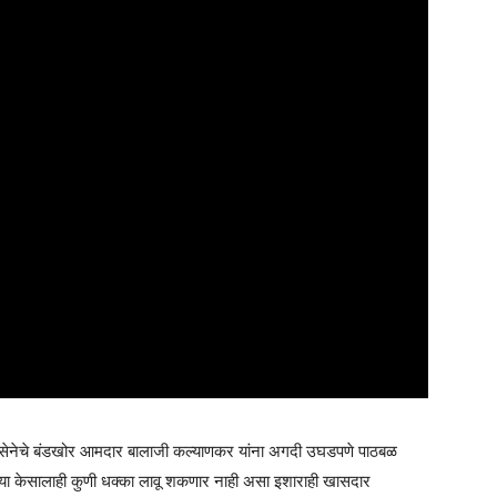
सेनेचे बंडखोर आमदार बालाजी कल्याणकर यांना अगदी उघडपणे पाठबळ
ंच्या केसालाही कुणी धक्का लावू शकणार नाही असा इशाराही खासदार