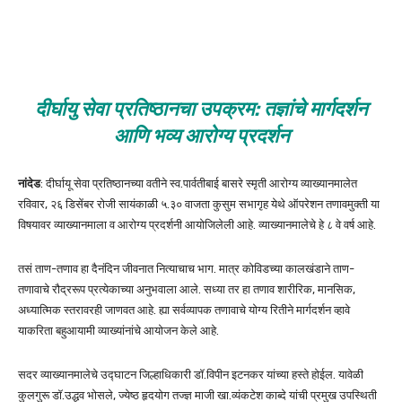
दीर्घायु सेवा प्रतिष्ठानचा उपक्रम: तज्ञांचे मार्गदर्शन
आणि भव्य आरोग्य प्रदर्शन
नांदेड
: दीर्घायू सेवा प्रतिष्ठानच्या वतीने स्व.पार्वतीबाई बासरे स्मृती आरोग्य व्याख्यानमालेत
रविवार, २६ डिसेंबर रोजी सायंकाळी ५.३० वाजता कुसुम सभागृह येथे ऑपरेशन तणावमुक्ती या
विषयावर व्याख्यानमाला व आरोग्य प्रदर्शनी आयोजिलेली आहे. व्याख्यानमालेचे हे ८ वे वर्ष आहे.
तसं ताण-तणाव हा दैनंदिन जीवनात नित्याचाच भाग. मात्र कोविडच्या कालखंडाने ताण-
तणावाचे रौद्ररूप प्रत्येकाच्या अनुभवाला आले. सध्या तर हा तणाव शारीरिक, मानसिक,
अध्यात्मिक स्तरावरही जाणवत आहे. ह्या सर्वव्यापक तणावाचे योग्य रितीने मार्गदर्शन व्हावे
याकरिता बहुआयामी व्याख्यांनांचे आयोजन केले आहे.
सदर व्याख्यानमालेचे उद्घाटन जिल्हाधिकारी डॉ.विपीन इटनकर यांच्या हस्ते होईल. यावेळी
कुलगुरू डॉ.उद्धव भोसले, ज्येष्ठ हृदयोग तज्ज्ञ माजी खा.व्यंकटेश काब्दे यांची प्रमुख उपस्थिती