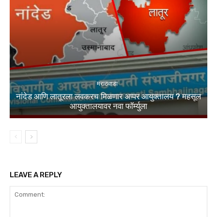
मराठवाडा
नांदेड आणि लातूरला लवकरच मिळणार अप्पर आयुक्तालय ? महसूल
आयुक्तालयावर नवा फॉर्म्युला
LEAVE A REPLY