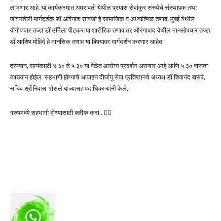
लाभणार आहे. या कार्यक्रमात अमरावती येथील प्रयास सेवांकुर संस्थेचे संस्थापक तथा
जीवनशैली मार्गदर्शक डॉ.अविनाश सावजी हे सामाजिक व अध्यात्मिक तणाव, मुंबई येथील
योगोपचार तज्ज्ञ डॉ.उर्मिला पीटकर या शारीरिक तणाव तर औरंगाबाद येथील मानसोपचार तज्ज्ञ
डॉ.आशिष मोहिदे हे मानसिक तणाव या विषयावर मार्गदर्शन करणार आहेत.
दरम्यान, सायंकाळी ४.३० ते ५.३० या वेळेत आरोग्य प्रदर्शन असणार आहे आणि ५.३० वाजता
व्याख्यान होईल. सहभागी होण्याचे आवाहन दीर्घायू सेवा प्रतिष्ठानचे अध्यक्ष डॉ.शिवानंद बासरे,
सचिव श्रीनिवास भोसले यांच्यासह पदाधिकाऱ्यांनी केले.
ग्रुपमध्ये सहभागी होण्यासाठी क्लीक करा…👆🏻