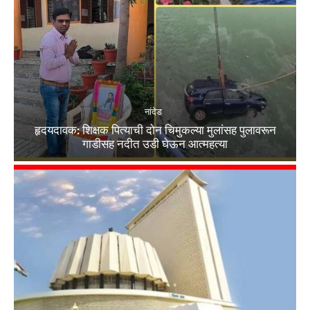
नांदेड
हृदयदावक: शिक्षक पित्याची दोन चिमुकल्या मुलांसह पुलावरून
गाडीसह नदीत उडी घेऊन आत्महत्या