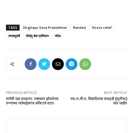
TAGS
Dirghayu Seva Pratishthan
Nanded
Stress relief
तणावमुक्ती
दीर्घायु सेवा प्रतिष्ठान
नांदेड
PREVIOUS ARTICLE
NEXT ARTICLE
मायेची ऊब उपक्रम: रस्त्यावर झोपलेल्या
स्वा.रा.ती.म. विद्यापीठाचा कबड्डी (मुलीचा)
रुग्णांच्या नातेवाईकांना ब्लँकेटचे वाटप
संघ जाहीर