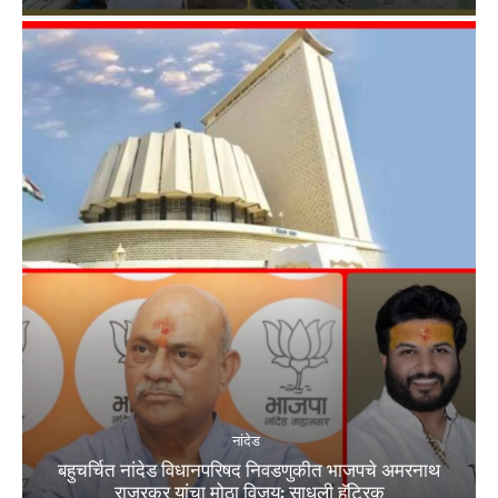
नांदेड
बहुचर्चित नांदेड विधानपरिषद निवडणुकीत भाजपचे अमरनाथ
राजूरकर यांचा मोठा विजय; साधली हॅट्रिक