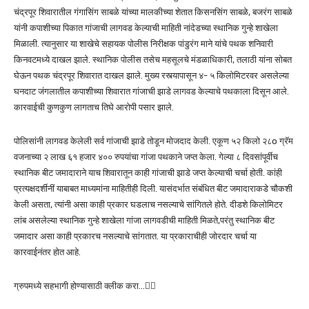
चंद्रपूर शिवारातील गंगासिंग साबळे यांच्या मालकीच्या शेतात किसनसिंग साबळे, बजरंग साबळे
यांनी कपाशीच्या पिकात गांजाची लागवड केल्याची माहिती नांदेडच्या स्थानिक गुन्हे शाखेला
मिळाली. त्यानुसार या शाखेचे सहायक पोलीस निरीक्षक पांडुरंग माने यांचे पथक शनिवारी
किनवटमध्ये दाखल झाले. स्थानिक पोलीस तसेच महसूलचे मंडळाधिकारी, तलाठी यांना सोबत
घेऊन पथक चंद्रपूर शिवारात दाखल झाले. मुख्य रस्त्यापासून ४- ५ किलोमिटरवर असलेल्या
घनदाट जंगलातील कपाशीच्या शिवारात गांजाची झाडे लागवड केल्याचे पथकाला दिसून आले.
कारवाईची कुणकुण लागताच तिघे आरोपी पसार झाले.
पोलिसांनी लागवड केलेली सर्व गांजाची झाडे तोडून मोजदाद केली. एकूण ५२ किलो २८o ग्रॅम
वजनाच्या २ लाख ६१ हजार ४०० रुपयांचा गांजा पथकाने जप्त केला. गेल्या ८ दिवसांपूर्वीच
स्थानिक बीट जमादाराने याच शिवारातून काही गांजाची झाडे जप्त केल्याची चर्चा होती. कांही
प्रत्यक्षदर्शीनीं याबाबत माध्यमांना माहितीही दिली. यासंदर्भात संबंधित बीट जमादाराकडे चौकशी
केली असता, त्यांनी असा काही प्रकार घडलाच नसल्याचे सांगितले होते. दीडशे किलोमिटर
लांब असलेल्या स्थानिक गुन्हे शाखेला गांजा लागवडीची माहिती मिळते,परंतु स्थानिक बीट
जमादार असा काही प्रकारच नसल्याचे सांगतात. या प्रकाराचीही जोरदार चर्चा या
कारवाईनंतर होत आहे.
ग्रुपमध्ये सहभागी होण्यासाठी क्लीक करा…👆🏻