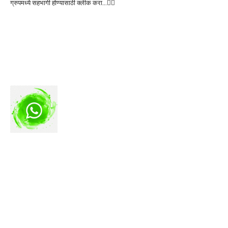
ग्रुपमध्ये सहभागी होण्यासाठी क्लीक करा…👆🏻