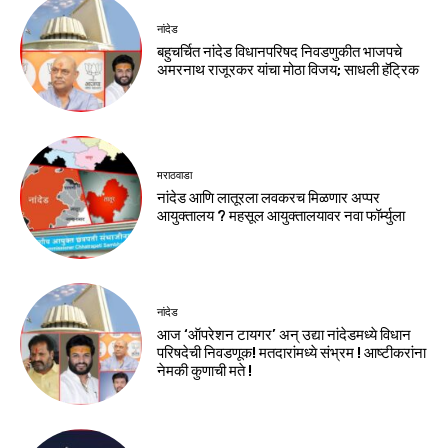
नांदेड
बहुचर्चित नांदेड विधानपरिषद निवडणुकीत भाजपचे
अमरनाथ राजूरकर यांचा मोठा विजय; साधली हॅट्रिक
मराठवाडा
नांदेड आणि लातूरला लवकरच मिळणार अप्पर
आयुक्तालय ? महसूल आयुक्तालयावर नवा फॉर्म्युला
नांदेड
आज ‘ऑपरेशन टायगर’ अन् उद्या नांदेडमध्ये विधान
परिषदेची निवडणूक! मतदारांमध्ये संभ्रम ! आष्टीकरांना
नेमकी कुणाची मते !