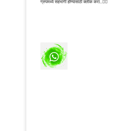
ग्रुपमध्ये सहभागी होण्यासाठी क्लीक करा…👆🏻