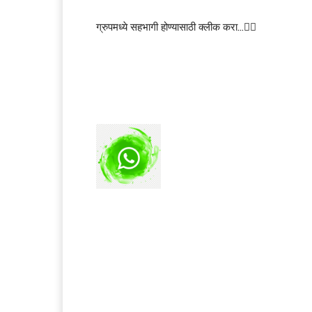
ग्रुपमध्ये सहभागी होण्यासाठी क्लीक करा…👆🏻