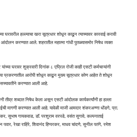
ांच्या घरावरील हल्ल्याचा खरा सूत्रधार शोधून काढून त्याच्यावर कारवाई करावी
येही आंदोलन करण्यात आले. शहरातील महात्मा गांधी पुतळ्यासमोर निषेध व्यक्त
ार यांच्या घरावर शुक्रवारी दिनांक ८ एप्रिल रोजी काही एसटी कर्मचाऱ्यांनी
े. या प्रकरणातील आरोपी शोधून काढून मुख्य सूत्रधार कोण आहेत ते शोधून
रेसच्यावतीने करण्यात आली आहे.
 यांनी तीव्र शब्दात निषेध केला असून एसटी आंदोलक कार्यकर्त्यांनी हा हल्ला
वाईची मागणी करण्यात आली आहे. यावेळी माजी आमदार शंकरअण्णा धोंडगे, प्रा.
ोसीकर, सुभाष गायकवाड, डॉ. परशुराम वरपडे, वसंत सुगावे, कल्पनाताई
पवार, रेखा राहिरे, शिवानंद हिप्परकर, माधव चांदणे, सुनील पतंगे, रमेश