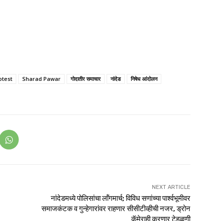
otest
Sharad Pawar
गोदातीर समाचार
नांदेड
निषेध आंदोलन
NEXT ARTICLE
नांदेडमध्ये पोलिसांचा लॉंगमार्च; विविध सणांच्या पार्श्वभूमीवर
समाजकंटक व गुन्हेगारांवर राहणार सीसीटीव्हीची नजर, ड्रोन
कॅमेराही करणार टेहळणी