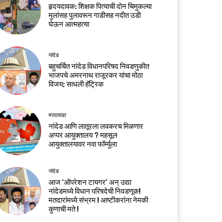
हृदयदावक: शिक्षक पित्याची दोन चिमुकल्या
मुलांसह पुलावरून गाडीसह नदीत उडी
घेऊन आत्महत्या
नांदेड
बहुचर्चित नांदेड विधानपरिषद निवडणुकीत
भाजपचे अमरनाथ राजूरकर यांचा मोठा
विजय; साधली हॅट्रिक
मराठवाडा
नांदेड आणि लातूरला लवकरच मिळणार
अप्पर आयुक्तालय ? महसूल
आयुक्तालयावर नवा फॉर्म्युला
नांदेड
आज ‘ऑपरेशन टायगर’ अन् उद्या
नांदेडमध्ये विधान परिषदेची निवडणूक!
मतदारांमध्ये संभ्रम ! आष्टीकरांना नेमकी
कुणाची मते !