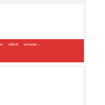
वस
जाहिराती
आमच्याबद्दल