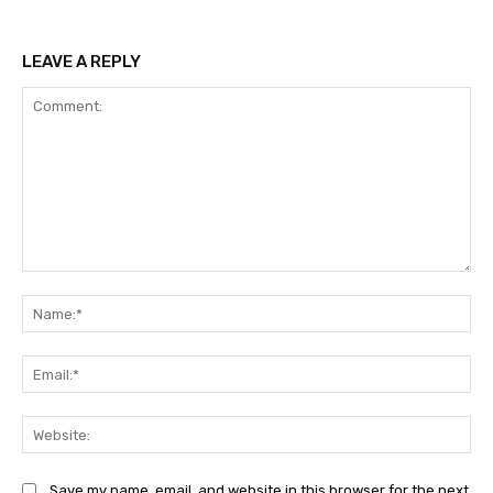
LEAVE A REPLY
Comment:
Na
Ema
Web
Save my name, email, and website in this browser for the next