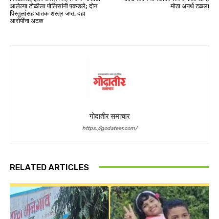
आलेल्या टोळीला पोलिसांनी पकडले; दोन
मोठा अनर्थ टळला
पिस्तुलांसह घातक शस्त्र जप्त, दहा
आरोपींना अटक
गोदातीर समाचार
https://godateer.com/
RELATED ARTICLES