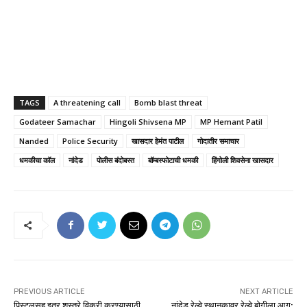
TAGS
A threatening call
Bomb blast threat
Godateer Samachar
Hingoli Shivsena MP
MP Hemant Patil
Nanded
Police Security
खासदार हेमंत पाटील
गोदातीर समाचार
धमकीचा कॉल
नांदेड
पोलीस बंदोबस्त
बॉम्बस्फोटाची धमकी
हिंगोली शिवसेना खासदार
PREVIOUS ARTICLE
NEXT ARTICLE
पिस्टलसह इतर शस्त्रे विक्री करण्यासाठी
नांदेड रेल्वे स्थानकावर रेल्वे बोगीला आग;