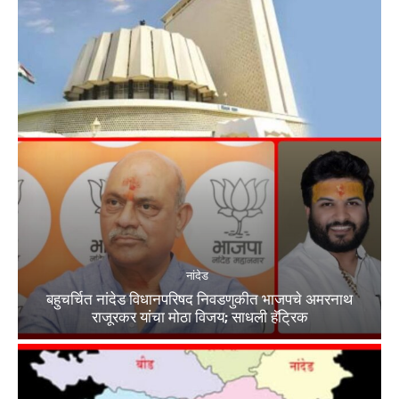
नांदेड
बहुचर्चित नांदेड विधानपरिषद निवडणुकीत भाजपचे अमरनाथ
राजूरकर यांचा मोठा विजय; साधली हॅट्रिक