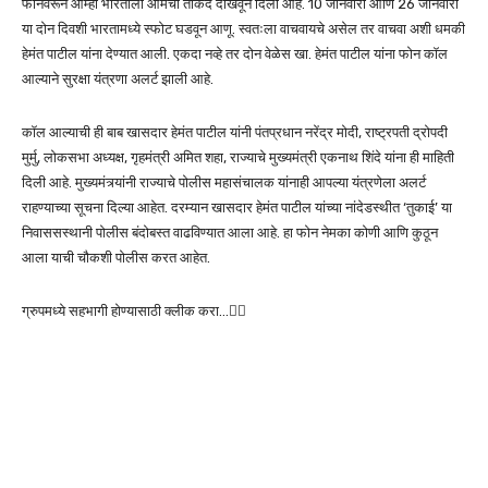
फोनवरून आम्ही भारताला आमची ताकद दाखवून दिली आहे. 10 जानेवारी आणि 26 जानेवारी
या दोन दिवशी भारतामध्ये स्फोट घडवून आणू. स्वतःला वाचवायचे असेल तर वाचवा अशी धमकी
हेमंत पाटील यांना देण्यात आली. एकदा नव्हे तर दोन वेळेस खा. हेमंत पाटील यांना फोन कॉल
आल्याने सुरक्षा यंत्रणा अलर्ट झाली आहे.
कॉल आल्याची ही बाब खासदार हेमंत पाटील यांनी पंतप्रधान नरेंद्र मोदी, राष्ट्रपती द्रोपदी
मुर्मु, लोकसभा अध्यक्ष, गृहमंत्री अमित शहा, राज्याचे मुख्यमंत्री एकनाथ शिंदे यांना ही माहिती
दिली आहे. मुख्यमंत्र्यांनी राज्याचे पोलीस महासंचालक यांनाही आपल्या यंत्रणेला अलर्ट
राहण्याच्या सूचना दिल्या आहेत. दरम्यान खासदार हेमंत पाटील यांच्या नांदेडस्थीत ‘तुकाई’ या
निवाससस्थानी पोलीस बंदोबस्त वाढविण्यात आला आहे. हा फोन नेमका कोणी आणि कुठून
आला याची चौकशी पोलीस करत आहेत.
ग्रुपमध्ये सहभागी होण्यासाठी क्लीक करा…👆🏻