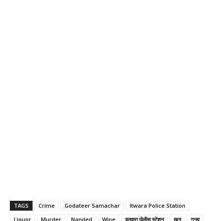
TAGS
Crime
Godateer Samachar
Itwara Police Station
Liquor
Murder
Nanded
Wine
इतवारा पोलीस स्टेशन
खून
गुन्हा