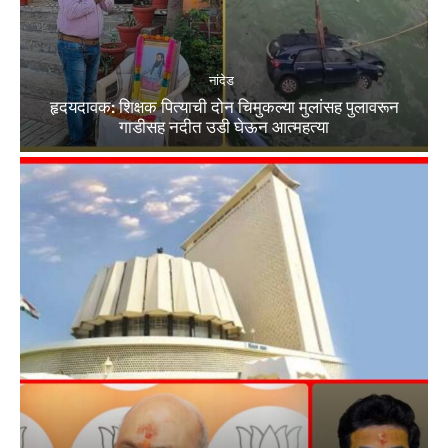
नांदेड
हृदयदावक: शिक्षक पित्याची दोन चिमुकल्या मुलांसह पुलावरून
गाडीसह नदीत उडी घेऊन आत्महत्या