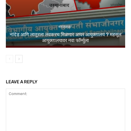
मराठवाडा
नांदेड आणि लातूरला लवकरच मिळणार अप्पर आयुक्तालय ? महसूल
आयुक्तालयावर नवा फॉर्म्युला
LEAVE A REPLY