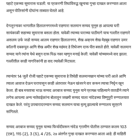
पहाटे एकच्या सुमारास घडली. या प्रकरणी तिघांविरुद्ध खुनाचा गुन्हा दाखल करण्यात आला
असून पोलिसांनी दोघांना ताब्यात घेतले आहे.
देगलूरनाका भागातील हिलालनगरमध्ये राहणारा सलमान सय्यद युनूस हा आपल्या घरी
सायंकाळी सहाच्या सुमारास बसला होता. यावेळी त्याच्या घराच्या पाठीमागे याच गल्लीत राहणारे
असलम उर्फ जडो सय्यद आलम राहणार हिलालनगर, शेख अक्रम शेख मेहबूब राहणार उमर
कॉलनी दबकपूल आणि शेख अमीर शेख महंमद हे तिघेजण दारू पीत बसले होते. यावेळी सलमान
सय्यद याने त्यांना येथे बसून दारू पिऊ नका म्हणून मनाई केली. यावेळी यांच्यामध्ये वाद झाला.
गल्लीतील काही नागरिकांनी हा वाद त्यावेळी मिटवला.
त्यानंतर 14 जुलै रोजी पहाटे एकच्या सुमारास हे तिघेही सलमानखान यांच्या घरी आले आणि
त्याला आवाज देऊन घरापासून काही अंतरावर नेऊन खंजरने वार करून त्याचा निर्घृन खून
केला. ही बाब मयताचा भाऊ सय्यद अरबाज सय्यद युनूस याने प्रत्यक्ष पाहिल्याने तातडीने त्याने
लगेच आपल्या अन्य नातेवाईकांना बोलावून जखमी सय्यद याला नांदेडच्या विष्णुपुरी रुग्णालयात
दाखल केले. परंतु उपचारादरम्यान सय्यद सलमान याचा मृत्यू झाल्याचे रुग्णालय सूत्राने
सांगितले.
सय्यद अरबाज सय्यद युनूस याच्या फिर्यादीवरून नांदेड ग्रामीण पोलीस ठाण्यात कलम 103
(एक), 115 (2), 3 (5), 4 /25, २७ अंतर्गत गुन्हा दाखल करण्यात आला आहे. ही माहिती