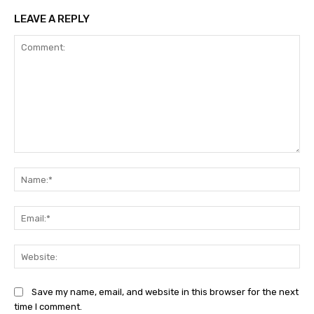
LEAVE A REPLY
Comment:
Na
Ema
Web
Save my name, email, and website in this browser for the next
time I comment.