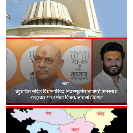
नांदेड
बहुचर्चित नांदेड विधानपरिषद निवडणुकीत भाजपचे अमरनाथ
राजूरकर यांचा मोठा विजय; साधली हॅट्रिक