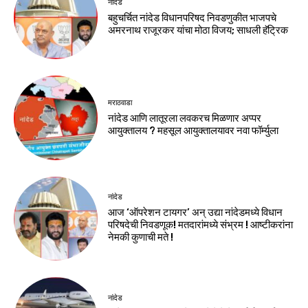
नांदेड
बहुचर्चित नांदेड विधानपरिषद निवडणुकीत भाजपचे
अमरनाथ राजूरकर यांचा मोठा विजय; साधली हॅट्रिक
मराठवाडा
नांदेड आणि लातूरला लवकरच मिळणार अप्पर
आयुक्तालय ? महसूल आयुक्तालयावर नवा फॉर्म्युला
नांदेड
आज ‘ऑपरेशन टायगर’ अन् उद्या नांदेडमध्ये विधान
परिषदेची निवडणूक! मतदारांमध्ये संभ्रम ! आष्टीकरांना
नेमकी कुणाची मते !
नांदेड