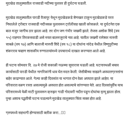
मुदखेड तालुक्यातील राजवाडी नदीच्या पुलावर ही दुर्घटना घडली.
मुदखेड तालुक्यातील पारडी वैजापूर येथून मुदखेडकडे शेणखत टाकून मुदखेडकडे परत
निघालेले ट्रॅक्टर राजवाडी नदीजवळ पुलावरून ट्रॉलीसह खाली कोसळले. या दुर्घटनेत एक
बाल मजुर जागीच ठार झाला आहे. तर दोन जण गंभीर जखमी झाले. तेजस अशोक शिंदे (वय
१५) राहणार तिरकसवाडी असे मयत बालमजुराचे नाव आहे. यातील जखमी रामेश्वर मारुती
साबळे (वय १७) आणि बालाजी मारुती शिंदे (वय १८) या दोघांना नांदेड येथील विष्णुपुरीच्या
शंकरराव चव्हाण शासकीय रुग्णालयांमध्ये उपचारार्थ दाखल करण्यात आले आहे.
ही घटना सोमवार दि. २७ मे रोजी सकाळी नऊच्या सुमारास घडली आहे. घटनास्थळी बचाव
कार्यासाठी पारडी येथील नागरिकांनी धाव घेत मदत केली. जेसीबीच्या साह्याने अपघातग्रस्तांना
बाहेर काढण्यात आले. गेल्या काही दिवसांत या भागात दोन वेळा अपघात झाले आहेत. या
परिसरात वळण रस्ता असल्यामुळे अपघात होत असल्याचे सांगण्यात येते. आठ दिवसांपूर्वीच याच
परिसरामध्ये येळी माटी पुलावरून क्रुझर गाडी गोदावरी नदीत पडून दोघांचा मृत्यू झाला होता.
पुन्हा अशाच पद्धतीची घटना घडल्याने मुदखेड तालुक्यात चिंता व्यक्त होत आहे.
ग्रुपमध्ये सहभागी होण्यासाठी क्लीक करा…👆🏻