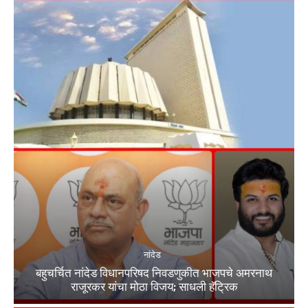
नांदेड
बहुचर्चित नांदेड विधानपरिषद निवडणुकीत भाजपचे अमरनाथ
राजूरकर यांचा मोठा विजय; साधली हॅट्रिक