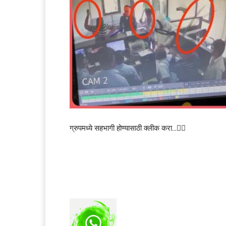
ग्रुपमध्ये सहभागी होण्यासाठी क्लीक करा…👆🏻