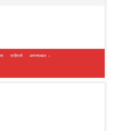
वस
जाहिराती
आमच्याबद्दल