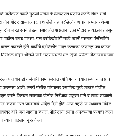
 नेते मारोतराव कवळे गुरुजी यांच्या कै.व्यंकटराव पाटील कवळे बिगर शेती
मारास दोन मोटर सायकलवरून आलेले सहा दरोडेखोर अचानक पतसंस्थेच्या
लावून दोन लाख रुपये घेऊन पसार होत असताना एका मोटार सायकलवर बसून
च्या पाठीवर दगड मारला. यात दरोडेखोरांची गाडी खाली पडताच मंजीतसिंग
ाग करुन पकडले होते. बाकीचे दरोडेखोर मात्र ऊसाच्या फंडातून पळ काढत
िरीक्षक मोहन भोसले यांनी घटनास्थळी भेट दिली. यावेळी मोठा जमाव जमा
रखान्यात शेकडो कर्मचारी काम करतात त्यांचे पगार व शेतकऱ्यांच्या उसाचे
ूट करण्यात आली. उमरी पोलीस यांच्यासह स्थानिक गुन्हे शाखेचे पोलीस
र वेगाने फिरवत सहाय्यक पोलीस निरीक्षक पांडुरंग माने व त्यांचे सहकारी
काला कडक गस्त घालण्याचे आदेश दिले होते. आज पहाटे या पथकास नांदेड
चाकीवर दोघे जण जाताना दिसले. पोलिसांनी त्यांना अडवण्याचा प्रयत्न केला
च त्यांचा पाठलाग सुरू केला.