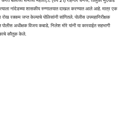
बार करत बालाजी संभाजी महाशेट्टे (वय 21) राहणार धनज, तालुका मुदखेड
 त्याला नांदेडच्या शासकीय रुग्णालयात दाखल करण्यात आले आहे. मात्र एक
रोख रक्कम जप्त केल्याचे पोलिसांनी सांगितले. पोलीस उपमहानिरीक्षक
्त पोलीस अधीक्षक विजय कबाडे, निलेश मोरे यांनी या कारवाईत सहभागी
ाचे कौतुक केले.