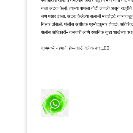
पण आरोपी थांबतच नसल्याने अखेर पांडुरंग माने यांनी गोळी
याला अटक केली. त्याच्या पायाला गोळी लागली असून रात्रीने
जण पसार झाला. अटक केलेल्या बालाजी महाशेट्टे याच्याकडून 
निसार तांबोळी, पोलीस अधीक्षक प्रमोदकुमार शेवाळे, अतिरिक
पोलीस अधिकारी- कर्मचारी आणि स्थानिक गुन्हा शाखेच्या पथक
ग्रुपमध्ये सहभागी होण्यासाठी क्लीक करा…👆🏻