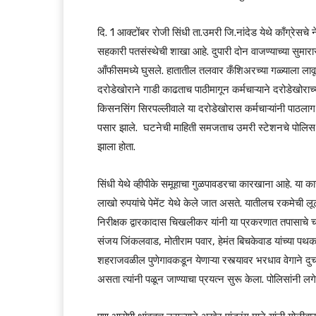
दि. 1 आक्टोंबर रोजी सिंधी ता.उमरी जि.नांदेड येथे काँग्रेसचे
सहकारी पतसंस्थेची शाखा आहे. दुपारी दोन वाजण्याच्या सु
आँफीसमध्ये घुसले. हातातील तलवार कँशिअरच्या गळ्याला 
दरोडेखोराने गाडी काढताच पाठीमागून कर्मचाऱ्याने दरोडेखोरा
किसनसिंग सिरपल्लीवाले या दरोडेखोरास कर्मचाऱ्यांनी पाठल
पसार झाले. घटनेची माहिती समजताच उमरी स्टेशनचे पोलिस न
झाला होता.
सिंधी येथे व्हीपीके समूहाचा गुळपावडरचा कारखाना आहे. या का
लाखो रुपयांचे पेमेंट येथे केले जात असते. यातीलच रकमेची ल
निरीक्षक द्वारकादास चिखलीकर यांनी या प्रकरणात तपासाचे चक्
संजय जिंकलवाड, मोतीराम पवार, हेमंत बिचकेवाड यांच्या पथ
शहराजवळील पुणेगावकडून येणाऱ्या रस्त्यावर भरधाव वेगाने दु
असता त्यांनी पळून जाण्याचा प्रयत्न सुरू केला. पोलिसांनी लगे