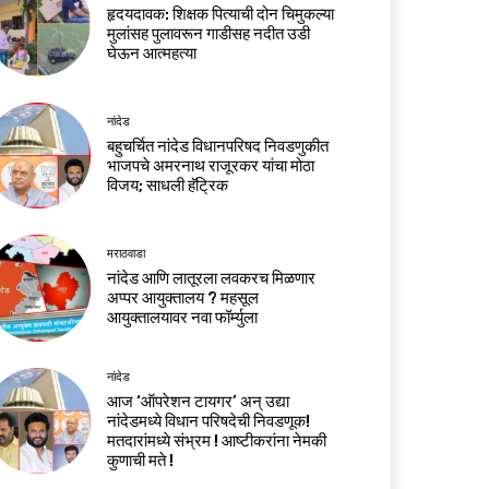
हृदयदावक: शिक्षक पित्याची दोन चिमुकल्या
मुलांसह पुलावरून गाडीसह नदीत उडी
घेऊन आत्महत्या
नांदेड
बहुचर्चित नांदेड विधानपरिषद निवडणुकीत
भाजपचे अमरनाथ राजूरकर यांचा मोठा
विजय; साधली हॅट्रिक
मराठवाडा
नांदेड आणि लातूरला लवकरच मिळणार
अप्पर आयुक्तालय ? महसूल
आयुक्तालयावर नवा फॉर्म्युला
नांदेड
आज ‘ऑपरेशन टायगर’ अन् उद्या
नांदेडमध्ये विधान परिषदेची निवडणूक!
मतदारांमध्ये संभ्रम ! आष्टीकरांना नेमकी
कुणाची मते !