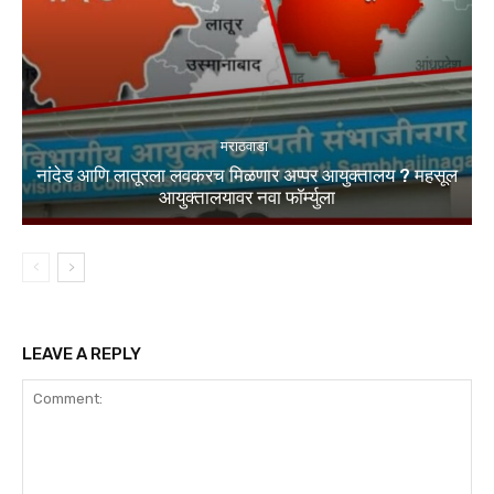
मराठवाडा
नांदेड आणि लातूरला लवकरच मिळणार अप्पर आयुक्तालय ? महसूल
आयुक्तालयावर नवा फॉर्म्युला
LEAVE A REPLY