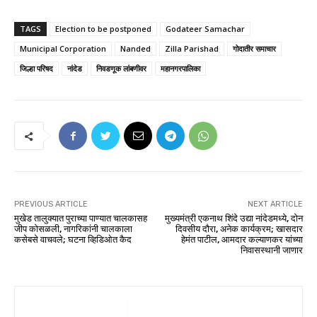
TAGS
Election to be postponed
Godateer Samachar
Municipal Corporation
Nanded
Zilla Parishad
गोदातीर समाचार
जिल्हा परिषद
नांदेड
निवडणूक लांबणीवर
महानगरपालिका
PREVIOUS ARTICLE
NEXT ARTICLE
मुखेड तालुक्यात पुराच्या पाण्यात चालकासह
मुख्यमंत्री एकनाथ शिंदे उद्या नांदेडमध्ये, दोन
जीप कोसळली, नागरिकांनी चालकाला
दिवसीय दौरा, अनेक कार्यक्रम; खासदार
कसेबसे वाचवले; घटना व्हिडिओत कैद
हेमंत पाटील, आमदार कल्याणकर यांच्या
निवासस्थानी जाणार