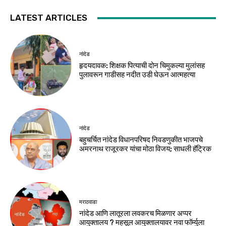
LATEST ARTICLES
नांदेड
हृदयदावक: शिक्षक पित्याची दोन चिमुकल्या मुलांसह
पुलावरून गाडीसह नदीत उडी घेऊन आत्महत्या
नांदेड
बहुचर्चित नांदेड विधानपरिषद निवडणुकीत भाजपचे
अमरनाथ राजूरकर यांचा मोठा विजय; साधली हॅट्रिक
मराठवाडा
नांदेड आणि लातूरला लवकरच मिळणार अप्पर
आयुक्तालय ? महसूल आयुक्तालयावर नवा फॉर्म्युला