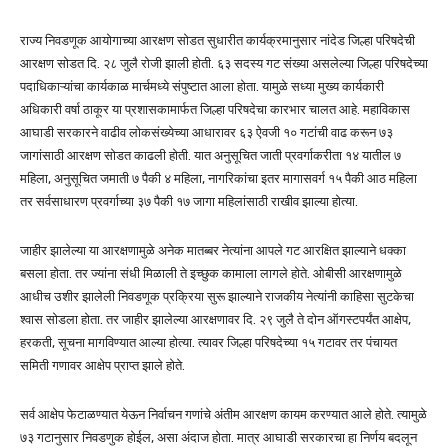
राज्य निवडणूक आयोगाच्या आरक्षण सोडत सुधारीत कार्यक्रमानुसार नांदेड जिल्हा परिषदेची
आरक्षण सोडत दि. २८ जुलै रोजी झाली होती. ६३ सदस्य गट संख्या असलेल्या जिल्हा परिषदेच्या
पदाधिकाऱ्यांचा कार्यकाळ मार्चमध्ये संपुष्टात आला होता. यामुळे सध्या मुख्य कार्यकारी
अधिकारी वर्षा ठाकूर या प्रशासकामार्फत जिल्हा परिषदेचा कारभार चालत आहे. महाविकास
आघाडी सरकारने वाढीव लोकसंख्येच्या आधारावर ६३ ऐवजी १० गटांची वाढ करून ७३
जागांसाठी आरक्षण सोडत काढली होती. यात अनुसूचित जाती प्रवर्गाकरीता १४ यातील ७
महिला, अनुसूचित जमाती ७ पैकी ४ महिला, नागरिकांचा इतर मागासवर्ग १५ पैकी आठ महिला
तर सर्वसाधारण प्रवर्गाच्या ३७ पैकी १७ जागा महिलांसाठी राखीव झाल्या होत्या.
जाहीर झालेल्या या आरक्षणामुळे अनेक मातब्बर नेत्यांना आपले गट आरक्षित झाल्याने धक्का
बसला होता. तर ज्यांना संधी मिळाली ते इच्छुक कामाला लागले होते. ओबीसी आरक्षणामुळे
आधीच उशीर झालेली निवडणूक प्रक्रिया सुरू झाल्याने राजकीय नेत्यांनी काहिसा सुटकेचा
श्वास सोडला होता. तर जाहीर झालेल्या आरक्षणावर दि. २९ जुलै ते दोन ऑगस्टपर्यंत आक्षेप,
हरकती, सूचना मागविण्यात आल्या होत्या. त्यावर जिल्हा परिषदेच्या १५ गटावर तर पंचायत
समिती गणावर आक्षेप प्राप्त झाले होते.
सर्व आक्षेप फेटाळण्यात येऊन निर्वाचन गणांचे अंतीम आरक्षण कायम करण्यात आले होते. त्यामुळे
७३ गटानुसार निवडणुक होईल, असा अंदाज होता. मात्र आघाडी सरकारचा हा निर्णय बदलून