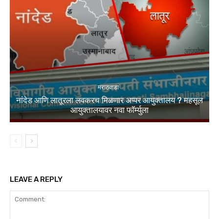
मराठवाडा
नांदेड आणि लातूरला लवकरच मिळणार अप्पर आयुक्तालय ? महसूल
आयुक्तालयावर नवा फॉर्म्युला
LEAVE A REPLY