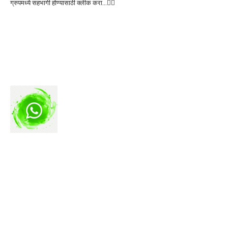
ग्रुपमध्ये सहभागी होण्यासाठी क्लीक करा…👆🏻