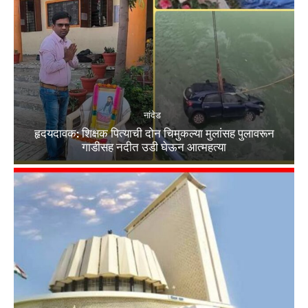
नांदेड
हृदयदावक: शिक्षक पित्याची दोन चिमुकल्या मुलांसह पुलावरून
गाडीसह नदीत उडी घेऊन आत्महत्या