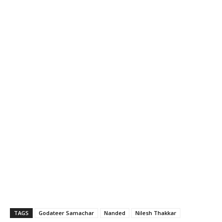
TAGS
Godateer Samachar
Nanded
Nilesh Thakkar