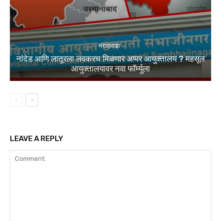
मराठवाडा
नांदेड आणि लातूरला लवकरच मिळणार अप्पर आयुक्तालय ? महसूल
आयुक्तालयावर नवा फॉर्म्युला
LEAVE A REPLY