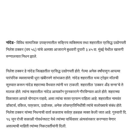
नांदेड
– विविध सामाजिक उपक्रमातील सक्रिय व्यक्तिमत्व तथा शहरातील प्रसिद्ध उद्योगपती
निलेश ठक्कर (वय ५६) यांचे अल्पशा आजाराने बुधवारी दुपारी ३.४५ वा. मुंबई येथील खासगी
रुग्णालयात निधन झाले.
निलेश ठक्कर हे नांदेड जिल्ह्यातील प्रसिद्ध उद्योगपती होते. गेल्या अनेक वर्षांपासून आपल्या
पारंपरिक व्यवसायाची धुरा खंबीरपणे सांभाळत होते. नांदेड शहरातील भव्य ट्रेझर मॉलची
सुरुवात करून नांदेड शहराच्या वैभवात त्यांनी भर टाकली. शहरातील ‘ठक्कर अँड सन्स’चे ते
मालक होते. त्यांना शहरातील नांदेड आयकॉन पुरस्काराने गौरविण्यात आले होते. शहराच्या
विकासात आपले योगदान राहावे, असा त्यांचा सतत प्रयत्न राहिला आहे. शहरातील नामवंत
डॉक्टर्स, वकिल, पत्रकार, उद्योजक, अनेक लोकप्रतिनिधींशी त्यांचे सलोख्याचे संबंध होते.
निलेश ठक्कर यांच्या निधनाची वार्ता कळताच सर्वत्र हळहळ व्यक्त केली जात आहे. गुरुवारी दि.
१६ जून रोजी सकाळी गोवर्धनघाट येथे त्यांच्या पार्थिवावर अंत्यसंस्कार करण्यात येणार
असल्याची माहिती त्यांच्या निकटवर्तीयांनी दिली.