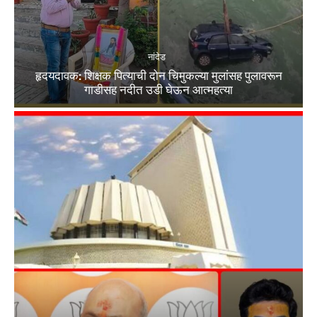
नांदेड
हृदयदावक: शिक्षक पित्याची दोन चिमुकल्या मुलांसह पुलावरून
गाडीसह नदीत उडी घेऊन आत्महत्या