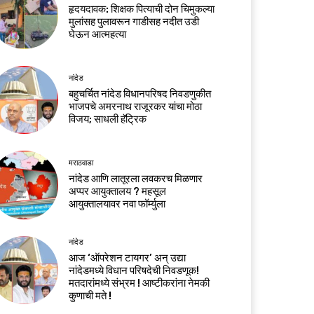
हृदयदावक: शिक्षक पित्याची दोन चिमुकल्या
मुलांसह पुलावरून गाडीसह नदीत उडी
घेऊन आत्महत्या
नांदेड
बहुचर्चित नांदेड विधानपरिषद निवडणुकीत
भाजपचे अमरनाथ राजूरकर यांचा मोठा
विजय; साधली हॅट्रिक
मराठवाडा
नांदेड आणि लातूरला लवकरच मिळणार
अप्पर आयुक्तालय ? महसूल
आयुक्तालयावर नवा फॉर्म्युला
नांदेड
आज ‘ऑपरेशन टायगर’ अन् उद्या
नांदेडमध्ये विधान परिषदेची निवडणूक!
मतदारांमध्ये संभ्रम ! आष्टीकरांना नेमकी
कुणाची मते !