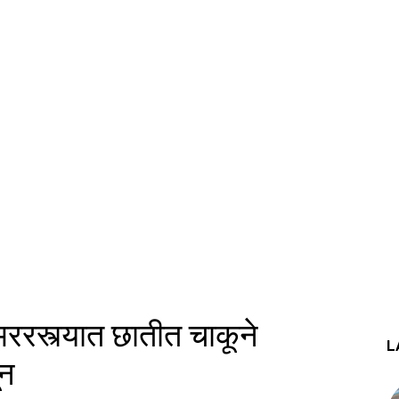
 भररस्त्यात छातीत चाकूने
L
ून