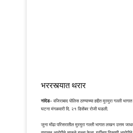
भररस्त्यात थरार
नांदेड
– वजिराबाद पोलिस ठाण्याच्या हद्दीत मुरमुरा गल्ली भा
घटना मंगळवारी दि. २१ डिसेंबर रोजी घडली.
जुना मोंढा परिसरातील मुरमुरा गल्ली भागात लखन उत्तम जाधव 
वादातून आरोपीने चाकूने हल्ला केला. गर्दीच्या ठिकाणी आरोपी