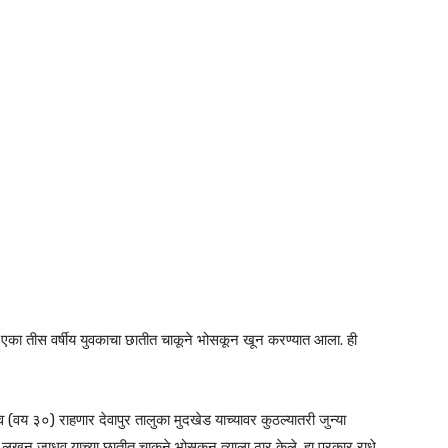
गात एका तीस वर्षीय युवकाचा छातीत चाकूने भोसकून खून करण्यात आला. ही
(वय ३०) राहणार देवापुर तालुका मुदखेड याच्यावर कुठल्यातरी जुन्या
ने लखन जाधव याच्या छातीत चाकूने भोसकून त्याला ठार केले. हा प्रकार राधे