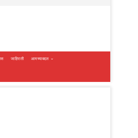
वस
जाहिराती
आमच्याबद्दल