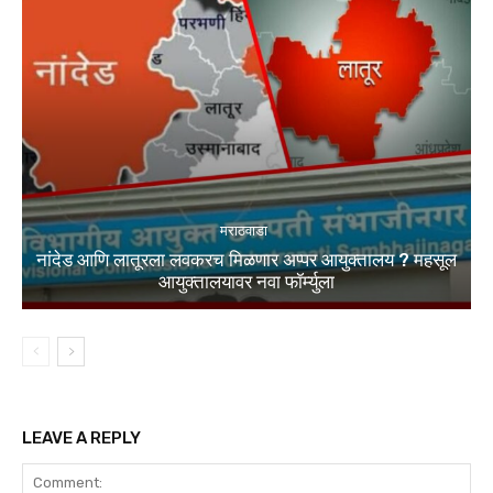
मराठवाडा
नांदेड आणि लातूरला लवकरच मिळणार अप्पर आयुक्तालय ? महसूल
आयुक्तालयावर नवा फॉर्म्युला
LEAVE A REPLY