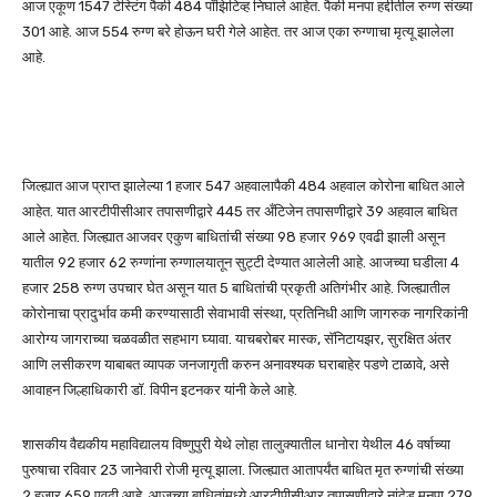
आज एकूण 1547 टेस्टिंग पैकी 484 पॉझिटिव्ह निघाले आहेत. पैकी मनपा हद्दीतील रुग्ण संख्या
301 आहे. आज 554 रुग्ण बरे होऊन घरी गेले आहेत. तर आज एका रुग्णाचा मृत्यू झालेला
आहे.
जिल्ह्यात आज प्राप्त झालेल्या 1 हजार 547 अहवालापैकी 484 अहवाल कोरोना बाधित आले
आहेत. यात आरटीपीसीआर तपासणीद्वारे 445 तर अँटिजेन तपासणीद्वारे 39 अहवाल बाधित
आले आहेत. जिल्ह्यात आजवर एकुण बाधितांची संख्या 98 हजार 969 एवढी झाली असून
यातील 92 हजार 62 रुग्णांना रुग्णालयातून सुट्टी देण्यात आलेली आहे. आजच्या घडीला 4
हजार 258 रुग्ण उपचार घेत असून यात 5 बाधितांची प्रकृती अतिगंभीर आहे. जिल्ह्यातील
कोरोनाचा प्रादुर्भाव कमी करण्यासाठी सेवाभावी संस्था, प्रतिनिधी आणि जागरुक नागरिकांनी
आरोग्य जागराच्या चळवळीत सहभाग घ्यावा. याचबरोबर मास्क, सॅनिटायझर, सुरक्षित अंतर
आणि लसीकरण याबाबत व्यापक जनजागृती करुन अनावश्यक घराबाहेर पडणे टाळावे, असे
आवाहन जिल्हाधिकारी डॉ. विपीन इटनकर यांनी केले आहे.
शासकीय वैद्यकीय महाविद्यालय विष्णुपुरी येथे लोहा तालुक्यातील धानोरा येथील 46 वर्षाच्या
पुरुषाचा रविवार 23 जानेवारी रोजी मृत्यू झाला. जिल्ह्यात आतापर्यंत बाधित मृत रुग्णांची संख्या
2 हजार 659 एवढी आहे. आजच्या बाधितांमध्ये आरटीपीसीआर तपासणीद्वारे नांदेड मनपा 279,