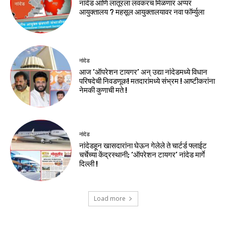
नांदेड आणि लातूरला लवकरच मिळणार अप्पर
आयुक्तालय ? महसूल आयुक्तालयावर नवा फॉर्म्युला
नांदेड
आज ‘ऑपरेशन टायगर’ अन् उद्या नांदेडमध्ये विधान
परिषदेची निवडणूक! मतदारांमध्ये संभ्रम ! आष्टीकरांना
नेमकी कुणाची मते !
नांदेड
नांदेडहून खासदारांना घेऊन गेलेले ते चार्टर्ड फ्लाईट
चर्चेच्या केंद्रस्थानी; ‘ऑपरेशन टायगर’ नांदेड मार्गे
दिल्ली !
Load more