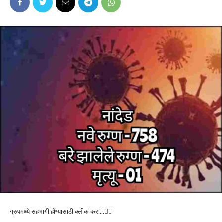
ग्रुपमध्ये सहभागी होण्यासाठी क्लीक करा…👆🏻