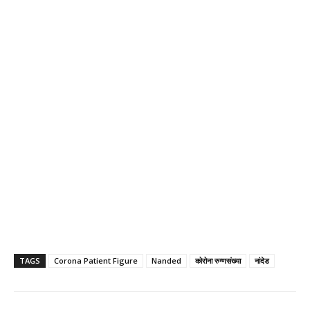
TAGS
Corona Patient Figure
Nanded
कोरोना रुग्णसंख्या
नांदेड