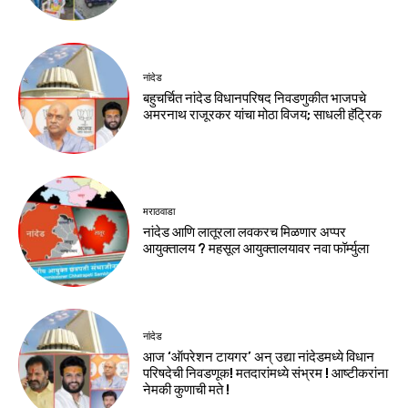
नांदेड
बहुचर्चित नांदेड विधानपरिषद निवडणुकीत भाजपचे
अमरनाथ राजूरकर यांचा मोठा विजय; साधली हॅट्रिक
मराठवाडा
नांदेड आणि लातूरला लवकरच मिळणार अप्पर
आयुक्तालय ? महसूल आयुक्तालयावर नवा फॉर्म्युला
नांदेड
आज ‘ऑपरेशन टायगर’ अन् उद्या नांदेडमध्ये विधान
परिषदेची निवडणूक! मतदारांमध्ये संभ्रम ! आष्टीकरांना
नेमकी कुणाची मते !