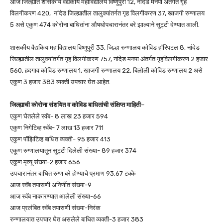
आज जिल्ह्यात शासकीय वैद्यकीय महाविद्यालय विष्णुपुरी 12, नांदेड मनपा अंतर्गत गृह
विलगीकरण 420, नांदेड जिल्ह्यातील तालुक्यांतर्गत गृह विलगीकरण 37, खाजगी रुग्णालय
5 असे एकुण 474 कोरोना बाधितांना औषधोपचारानंतर बरे झाल्याने सुट्टी देण्यात आली.
शासकीय वैद्यकिय महाविद्यालय विष्णुपूरी 33, जिल्हा रुग्णालय कोविड हॉस्पिटल 8, नांदेड
जिल्ह्यातील तालुक्यांतर्गत गृह विलगीकरण 757, नांदेड मनपा अंतर्गत गृहविलगीकरण 2 हजार
560, हदगाव कोविड रुग्णालय 1, खाजगी रुग्णालय 22, बिलोली कोविड रुग्णालय 2 असे
एकुण 3 हजार 383 व्यक्ती उपचार घेत आहेत.
जिल्ह्याची कोरोना संशयित व कोविड बाधितांची संक्षिप्त माहिती
–
एकुण घेतलेले स्वॅब- 8 लाख 23 हजार 594
एकुण निगेटिव्ह स्वॅब- 7 लाख 13 हजार 711
एकुण पॉझिटिव्ह बाधित व्यक्ती- 95 हजार 413
एकूण रुग्णालयातून सुट्टी दिलेली संख्या- 89 हजार 374
एकुण मृत्यू संख्या-2 हजार 656
उपचारानंतर बाधित रुग्ण बरे होण्याचे प्रमाण 93.67 टक्के
आज स्वॅब तपासणी अनिर्णीत संख्या-9
आज स्वॅब नाकारण्यात आलेली संख्या-66
आज प्रलंबित स्वॅब तपासणी संख्या-निरंक
रुग्णालयात उपचार घेत असलेले बाधित व्यक्ती-3 हजार 383