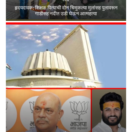
हृदयदावक: शिक्षक पित्याची दोन चिमुकल्या मुलांसह पुलावरून
गाडीसह नदीत उडी घेऊन आत्महत्या