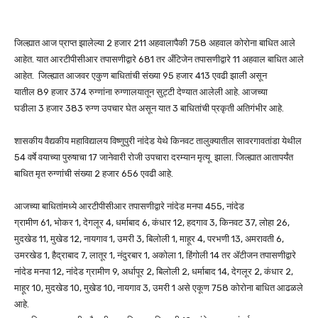
जिल्ह्यात आज प्राप्त झालेल्या 2 हजार 211 अहवालापैकी 758 अहवाल कोरोना बाधित आले
आहेत. यात आरटीपीसीआर तपासणीद्वारे 681 तर अँटिजेन तपासणीद्वारे 11 अहवाल बाधित आले
आहेत. जिल्ह्यात आजवर एकुण बाधितांची संख्या 95 हजार 413 एवढी झाली असून
यातील 89 हजार 374 रुग्णांना रुग्णालयातून सुट्टी देण्यात आलेली आहे. आजच्या
घडीला 3 हजार 383 रुग्ण उपचार घेत असून यात 3 बाधितांची प्रकृती अतिगंभीर आहे.
शासकीय वैद्यकीय महाविद्यालय विष्णुपुरी नांदेड येथे किनवट तालुक्यातील सावरगावतांडा येथील
54 वर्षे वयाच्या पुरुषाचा 17 जानेवारी रोजी उपचारा दरम्यान मृत्यू झाला. जिल्ह्यात आतापर्यंत
बाधित मृत रुग्णांची संख्या 2 हजार 656 एवढी आहे.
आजच्या बाधितांमध्ये आरटीपीसीआर तपासणीद्वारे नांदेड मनपा 455, नांदेड
ग्रामीण 61, भोकर 1, देगलूर 4, धर्माबाद 6, कंधार 12, हदगाव 3, किनवट 37, लोहा 26,
मुदखेड 11, मुखेड 12, नायगाव 1, उमरी 3, बिलोली 1, माहूर 4, परभणी 13, अमरावती 6,
उमरखेड 1, हैद्राबाद 7, लातूर 1, नंदुरबार 1, अकोला 1, हिंगोली 14 तर ॲटीजन तपासणीद्वारे
नांदेड मनपा 12, नांदेड ग्रामीण 9, अर्धापूर 2, बिलोली 2, धर्माबाद 14, देगलूर 2, कंधार 2,
माहूर 10, मुदखेड 10, मुखेड 10, नायगाव 3, उमरी 1 असे एकूण 758 कोरोना बाधित आढळले
आहे.