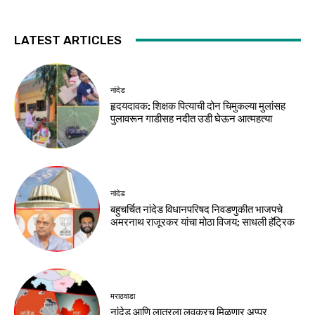
LATEST ARTICLES
नांदेड
हृदयदावक: शिक्षक पित्याची दोन चिमुकल्या मुलांसह
पुलावरून गाडीसह नदीत उडी घेऊन आत्महत्या
नांदेड
बहुचर्चित नांदेड विधानपरिषद निवडणुकीत भाजपचे
अमरनाथ राजूरकर यांचा मोठा विजय; साधली हॅट्रिक
मराठवाडा
नांदेड आणि लातूरला लवकरच मिळणार अप्पर