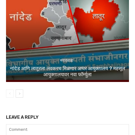
मराठवाडा
नांदेड आणि लातूरला लवकरच मिळणार अप्पर आयुक्तालय ? महसूल
आयुक्तालयावर नवा फॉर्म्युला
LEAVE A REPLY