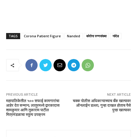
TAGS
Corona Patient Figure
Nanded
कोरोना रुग्णसंख्या
नांदेड
PREVIOUS ARTICLE
NEXT ARTICLE
महापालिकेतील ५०० सफाई कामगारांचा
चक्क पोलीस अधिकाऱ्याच्याच बँक खात्यावर
आहेर देत सन्मान; लातूरमध्ये द्वारकादास
ऑनलाईन डल्ला; गुन्हा दाखल होताच पैसे
शामकुमार आणि तुकाराम पाटील
पुन्हा खात्यावर
मित्रमंडळाचा स्तुत्य उपक्रम