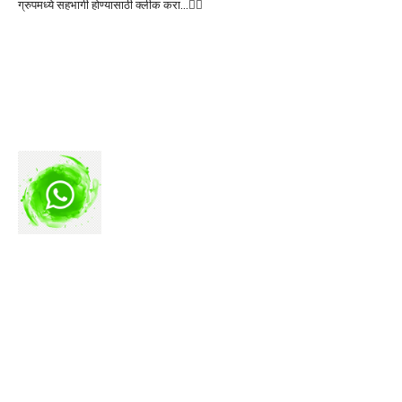
ग्रुपमध्ये सहभागी होण्यासाठी क्लीक करा…👆🏻