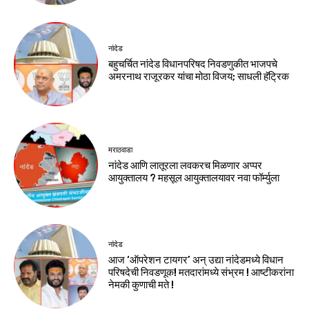
नांदेड
बहुचर्चित नांदेड विधानपरिषद निवडणुकीत भाजपचे
अमरनाथ राजूरकर यांचा मोठा विजय; साधली हॅट्रिक
मराठवाडा
नांदेड आणि लातूरला लवकरच मिळणार अप्पर
आयुक्तालय ? महसूल आयुक्तालयावर नवा फॉर्म्युला
नांदेड
आज ‘ऑपरेशन टायगर’ अन् उद्या नांदेडमध्ये विधान
परिषदेची निवडणूक! मतदारांमध्ये संभ्रम ! आष्टीकरांना
नेमकी कुणाची मते !