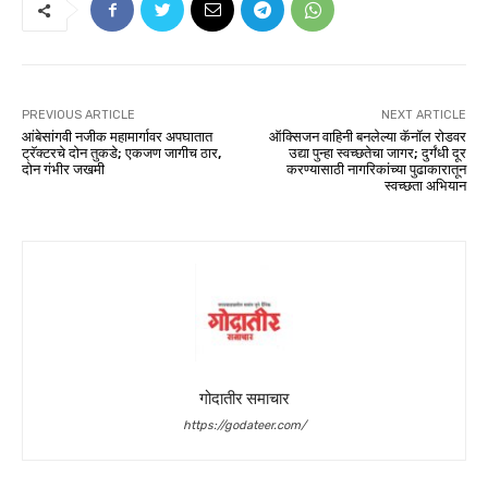
PREVIOUS ARTICLE
NEXT ARTICLE
आंबेसांगवी नजीक महामार्गावर अपघातात
ऑक्सिजन वाहिनी बनलेल्या कॅनॉल रोडवर
ट्रॅक्टरचे दोन तुकडे; एकजण जागीच ठार,
उद्या पुन्हा स्वच्छतेचा जागर; दुर्गंधी दूर
दोन गंभीर जखमी
करण्यासाठी नागरिकांच्या पुढाकारातून
स्वच्छता अभियान
गोदातीर समाचार
https://godateer.com/