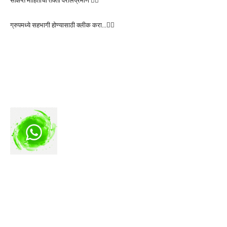
संक्षिप्त माहितीचा तक्ता वरीलप्रमाणे 👆🏻
ग्रुपमध्ये सहभागी होण्यासाठी क्लीक करा…👆🏻