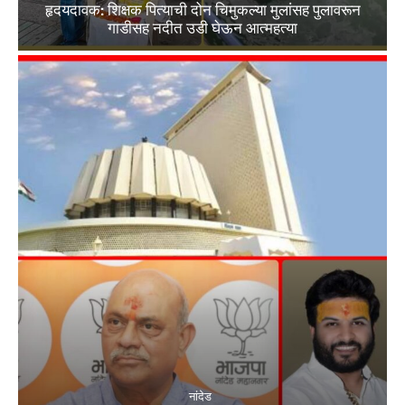
हृदयदावक: शिक्षक पित्याची दोन चिमुकल्या मुलांसह पुलावरून
गाडीसह नदीत उडी घेऊन आत्महत्या
नांदेड