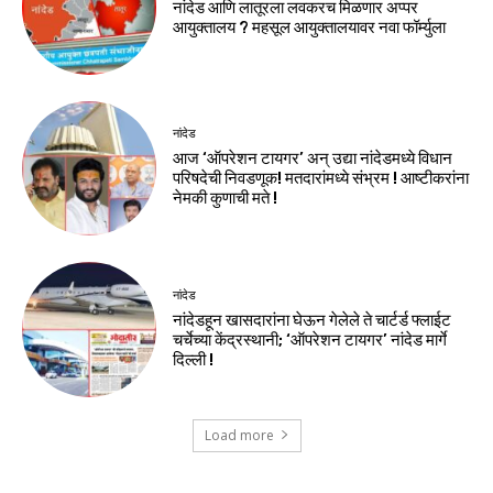
नांदेड आणि लातूरला लवकरच मिळणार अप्पर
आयुक्तालय ? महसूल आयुक्तालयावर नवा फॉर्म्युला
नांदेड
आज ‘ऑपरेशन टायगर’ अन् उद्या नांदेडमध्ये विधान
परिषदेची निवडणूक! मतदारांमध्ये संभ्रम ! आष्टीकरांना
नेमकी कुणाची मते !
नांदेड
नांदेडहून खासदारांना घेऊन गेलेले ते चार्टर्ड फ्लाईट
चर्चेच्या केंद्रस्थानी; ‘ऑपरेशन टायगर’ नांदेड मार्गे
दिल्ली !
Load more