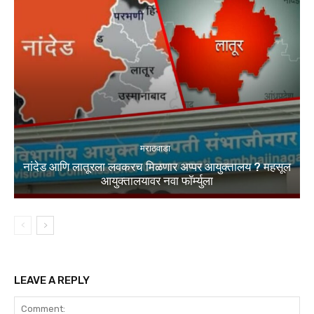
मराठवाडा
नांदेड आणि लातूरला लवकरच मिळणार अप्पर आयुक्तालय ? महसूल
आयुक्तालयावर नवा फॉर्म्युला
LEAVE A REPLY