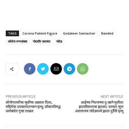
TAGS
Corona Patient Figure
Godateer Samachar
Nanded
कोरोना रुग्णसंख्या
गोदातीर समाचार
नांदेड
PREVIOUS ARTICLE
NEXT ARTICLE
सोनोग्राफीचा चुकीचा अहवाल दिला,
आईच्या निधनाच्या दुःखाने मुलीला
महिलेचा उपचारादरम्यान मृत्यू; डॉक्टरविरुद्ध
हृदयविकाराचा झटका; उपचार सुरू
धर्माबादेत गुन्हा दाखल
असतानाच नांदेडमध्ये झाला दुर्दैवी मृत्यू