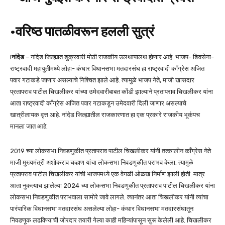
•वरिष्ठ पातळीवरून हलली सुत्रं
l
नांदेड
– नांदेड जिल्ह्यात शुक्रवारी मोठी राजकीय उलथापालथ होणार आहे. भाजप- शिवसेना-
राष्ट्रवादी महायुतीमध्ये लोहा- कंधार विधानसभा मतदारसंघ हा राष्ट्रवादी काँग्रेस अजित
पवार गटाकडे जाणार असल्याचे निश्चित झाले आहे. त्यामुळे भाजप नेते, माजी खासदार
प्रतापराव पाटील चिखलीकर यांच्या उमेदवारीबाबत कोंडी झाल्याने प्रतापराव चिखलीकर यांना
आता राष्ट्रवादी काँग्रेस अजित पवार गटाकडून उमेदवारी दिली जाणार असल्याचे
खात्रीलायक वृत्त आहे. नांदेड जिल्ह्यातील राजकारणात हा एक प्रकारे राजकीय भूकंपच
मानला जात आहे.
2019 च्या लोकसभा निवडणुकीत प्रतापराव पाटील चिखलीकर यांनी तत्कालीन काँग्रेस नेते
माजी मुख्यमंत्री अशोकराव चव्हाण यांचा लोकसभा निवडणुकीत पराभव केला. त्यामुळे
प्रतापराव पाटील चिखलीकर यांची भाजपमध्ये एक वेगळी ओळख निर्माण झाली होती. मात्र
आता नुकत्याच झालेल्या 2024 च्या लोकसभा निवडणुकीत प्रतापराव पाटील चिखलीकर यांना
लोकसभा निवडणुकीत पराभवाला सामोरे जावे लागले. त्यानंतर आता चिखलीकर यांनी त्यांचा
पारंपारिक विधानसभा मतदारसंघ असलेल्या लोहा- कंधार विधानसभा मतदारसंघातून
निवडणूक लढविण्याची जोरदार तयारी गेल्या काही महिन्यांपासून सुरू केलेली आहे. चिखलीकर