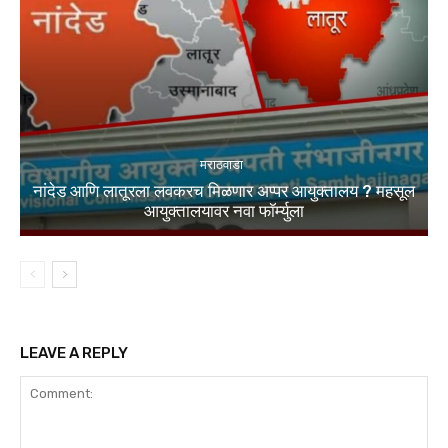
मराठवाडा
नांदेड आणि लातूरला लवकरच मिळणार अप्पर आयुक्तालय ? महसूल
आयुक्तालयावर नवा फॉर्म्युला
LEAVE A REPLY