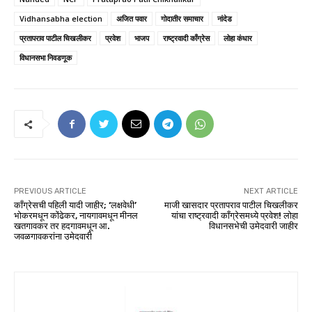
Vidhansabha election
अजित पवार
गोदातीर समाचार
नांदेड
प्रतापराव पाटील चिखलीकर
प्रवेश
भाजप
राष्ट्रवादी काँग्रेस
लोहा कंधार
विधानसभा निवडणूक
PREVIOUS ARTICLE
NEXT ARTICLE
काँग्रेसची पहिली यादी जाहीर; ‘लक्षवेधी’
माजी खासदार प्रतापराव पाटील चिखलीकर
भोकरमधून कोंढेकर, नायगावमधून मीनल
यांचा राष्ट्रवादी काँग्रेसमध्ये प्रवेश! लोहा
खतगावकर तर हदगावमधून आ.
विधानसभेची उमेदवारी जाहीर
जवळगावकरांना उमेदवारी