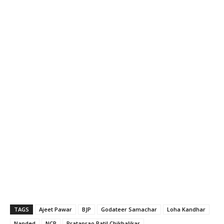
TAGS
Ajeet Pawar
BJP
Godateer Samachar
Loha Kandhar
Nanded
NCP
Prataprao Patil Chikhalikar