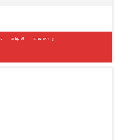
वस
जाहिराती
आमच्याबद्दल