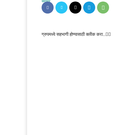
ग्रुपमध्ये सहभागी होण्यासाठी क्लीक करा…👆🏻