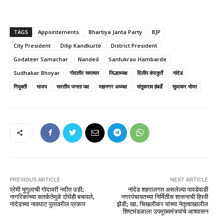
TAGS
Appointements
Bhartiya Janta Party
BJP
City President
Dilip Kandkurte
District President
Godateer Samachar
Nanded
Santukrao Hambarde
Sudhakar Bhoyar
गोदातीर समाचार
जिल्हाध्यक्ष
दिलीप कंदकुर्ते
नांदेड
नियुक्ती
भाजप
भारतीय जनता पक्ष
महानगर अध्यक्ष
संतुकराव हंबर्डे
सुधाकर भोयर
PREVIOUS ARTICLE
NEXT ARTICLE
प्रेमी युगुलाची गोदावरी नदीत उडी;
नांदेड शहरालगत असलेल्या पावडेवाडी
नागरिकांच्या सतर्कतेमुळे दोघेही बचावले,
नगरपंचायतच्या निर्मितीस शासनाची हिरवी
नांदेडच्या नावघाट पुलावरील प्रकार
झेंडी; खा. चिखलीकर यांच्या नेतृत्वाखालील
शिष्टमंडळाला उपमुख्यमंत्र्यांचे आश्वासन