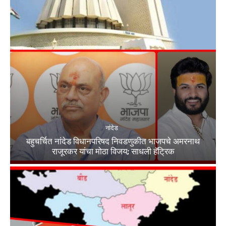
नांदेड
बहुचर्चित नांदेड विधानपरिषद निवडणुकीत भाजपचे अमरनाथ
राजूरकर यांचा मोठा विजय; साधली हॅट्रिक