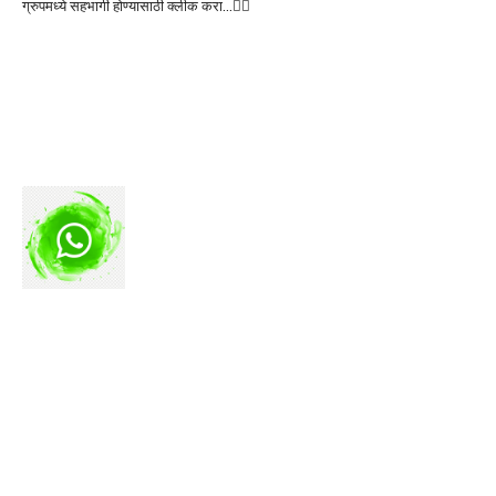
ग्रुपमध्ये सहभागी होण्यासाठी क्लीक करा…👆🏻