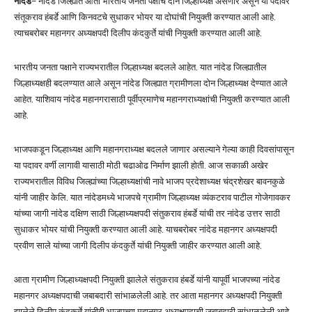
नांदेड
– नांदेड जिल्ह्यात आता भारतीय जनता पक्षाचे दोन जिल्हाध्यक्ष असणार असून या पदांवर
संतूकराव हंबर्डे आणि किनवटचे सुधाकर भोयर या दोघांची नियुक्ती करण्यात आली आहे.
त्याचबरोबर महानगर अध्यक्षपदी दिलीप कंदकुर्ते यांची नियुक्ती करण्यात आली आहे.
भारतीय जनता पक्षाने राज्यभरातील जिल्हाध्यक्ष बदलले आहेत. यात नांदेड जिल्ह्यातील
जिल्हाध्यक्षही बदलण्यात आले असून नांदेड जिल्ह्यात ग्रामीणला दोन जिल्हाध्यक्ष देण्यात आले
आहेत. याशिवाय नांदेड महानगरासाठी पूर्वीप्रमाणेच महानगराध्यक्षांची नियुक्ती करण्यात आली
आहे.
भाजपकडून जिल्हाध्यक्ष आणि महानगराध्यक्ष बदलले जाणार असल्याने गेल्या काही दिवसांपासून
या पदावर वर्णी लागावी यासाठी मोठी चढाओढ निर्माण झाली होती. आज सकाळी अखेर
राज्यभरातील विविध जिल्ह्यांच्या जिल्हाध्यक्षांची नावे भाजप प्रदेशाध्यक्ष चंद्रशेखर बावनकुळे
यांनी जाहीर केलि. यात नांदेडमध्ये भाजपचे ग्रामीण जिल्हाध्यक्ष व्यंकटराव पाटील गोजेगावकर
यांच्या जागी नांदेड दक्षिण साठी जिल्हाध्यक्षपदी संतुकराव हंबर्डे यांची तर नांदेड उत्तर साठी
सुधाकर भोयर यांची नियुक्ती करण्यात आली आहे. याचबरोबर नांदेड महानगर अध्यक्षपदी
प्रवीण साले यांच्या जागी दिलीप कंदकुर्ते यांची नियुक्ती जाहीर करण्यात आली आहे.
आता ग्रामीण जिल्हाध्यक्षपदी नियुक्ती झालेले संतुकराव हंबर्डे यांनी यापूर्वी भाजपच्या नांदेड
महानगर अध्यक्षपदाची जबाबदारी सांभाळलेली आहे. तर आता महानगर अध्यक्षपदी नियुक्ती
झालेले दिलीप कंदकुर्ते यांनीही भाजपच्या महानगर अध्यक्षपदाची जबाबदारी सांभाळलेली आहे.