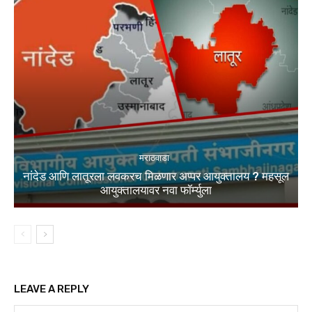
मराठवाडा
नांदेड आणि लातूरला लवकरच मिळणार अप्पर आयुक्तालय ? महसूल
आयुक्तालयावर नवा फॉर्म्युला
LEAVE A REPLY