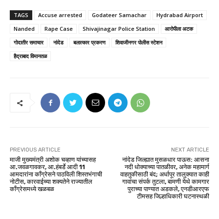
TAGS
Accuse arrested
Godateer Samachar
Hydrabad Airport
Nanded
Rape Case
Shivajinagar Police Station
आरोपीला अटक
गोदातीर समाचार
नांदेड
बलात्कार प्रकरण
शिवाजीनगर पोलीस स्टेशन
हैद्राबाद विमानतळ
PREVIOUS ARTICLE
NEXT ARTICLE
माजी मुख्यमंत्री अशोक चव्हाण यांच्यासह
नांदेड जिल्ह्यात मुसळधार पाऊस: आसना
आ.जवळगावकर, आ.हंबर्डे आदी 11
नदी धोक्याच्या पातळीवर, अनेक महामार्ग
आमदारांना काँग्रेसने पाठविली शिस्तभंगाची
वाहतुकीसाठी बंद; अर्धापूर तालुक्यात काही
नोटीस, कारवाईच्या शक्यतेने राज्यातील
गावांचा संपर्क तुटला, बामणी येथे कामगार
कॉंग्रेसमध्ये खळबळ
पुराच्या पाण्यात अडकले, एनडीआरएफ
टीमसह जिल्हाधिकारी घटनास्थळी