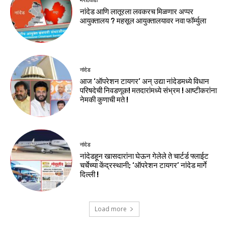
मराठवाडा
नांदेड आणि लातूरला लवकरच मिळणार अप्पर
आयुक्तालय ? महसूल आयुक्तालयावर नवा फॉर्म्युला
नांदेड
आज ‘ऑपरेशन टायगर’ अन् उद्या नांदेडमध्ये विधान
परिषदेची निवडणूक! मतदारांमध्ये संभ्रम ! आष्टीकरांना
नेमकी कुणाची मते !
नांदेड
नांदेडहून खासदारांना घेऊन गेलेले ते चार्टर्ड फ्लाईट
चर्चेच्या केंद्रस्थानी; ‘ऑपरेशन टायगर’ नांदेड मार्गे
दिल्ली !
Load more