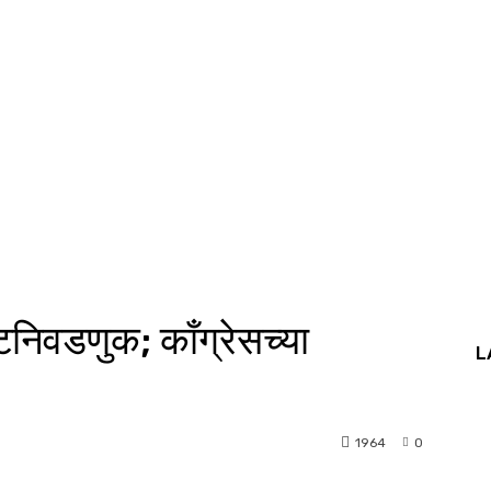
निवडणुक; काँग्रेसच्या
L
1964
0