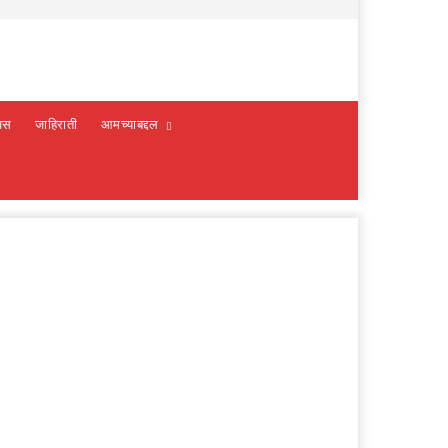
वस
जाहिराती
आमच्याबद्दल