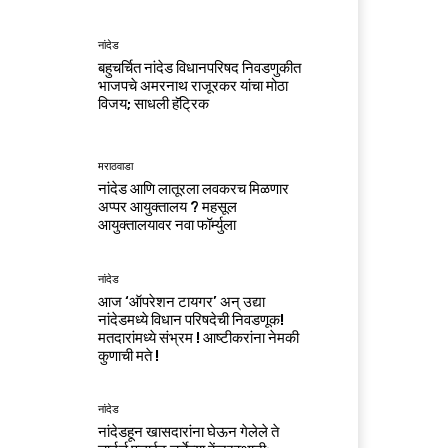
नांदेड
बहुचर्चित नांदेड विधानपरिषद निवडणुकीत
भाजपचे अमरनाथ राजूरकर यांचा मोठा
विजय; साधली हॅट्रिक
मराठवाडा
नांदेड आणि लातूरला लवकरच मिळणार
अप्पर आयुक्तालय ? महसूल
आयुक्तालयावर नवा फॉर्म्युला
नांदेड
आज ‘ऑपरेशन टायगर’ अन् उद्या
नांदेडमध्ये विधान परिषदेची निवडणूक!
मतदारांमध्ये संभ्रम ! आष्टीकरांना नेमकी
कुणाची मते !
नांदेड
नांदेडहून खासदारांना घेऊन गेलेले ते