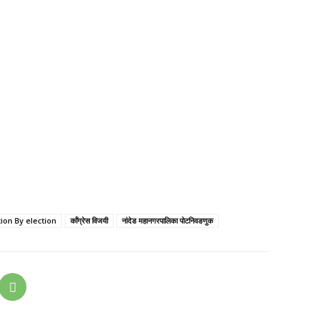
ion By election
कॉंग्रेस विजयी
नांदेड महानगरपालिका पोटनिवडणुक