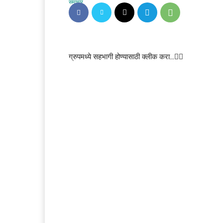
ग्रुपमध्ये सहभागी होण्यासाठी क्लीक करा…👆🏻