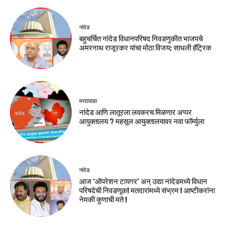
नांदेड
बहुचर्चित नांदेड विधानपरिषद निवडणुकीत भाजपचे
अमरनाथ राजूरकर यांचा मोठा विजय; साधली हॅट्रिक
मराठवाडा
नांदेड आणि लातूरला लवकरच मिळणार अप्पर
आयुक्तालय ? महसूल आयुक्तालयावर नवा फॉर्म्युला
नांदेड
आज ‘ऑपरेशन टायगर’ अन् उद्या नांदेडमध्ये विधान
परिषदेची निवडणूक! मतदारांमध्ये संभ्रम ! आष्टीकरांना
नेमकी कुणाची मते !