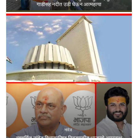
गाडीसह नदीत उडी घेऊन आत्महत्या
नांदेड
बहुचर्चित नांदेड विधानपरिषद निवडणुकीत भाजपचे अमरनाथ