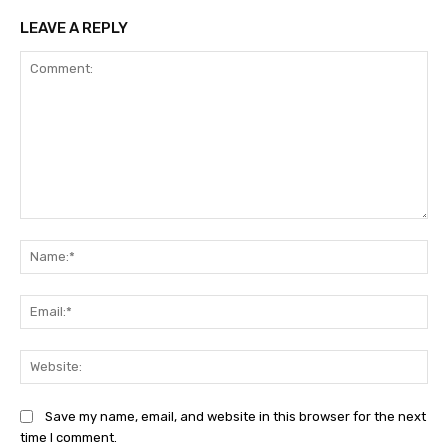
LEAVE A REPLY
Comment:
Na
Ema
Web
Save my name, email, and website in this browser for the next
time I comment.