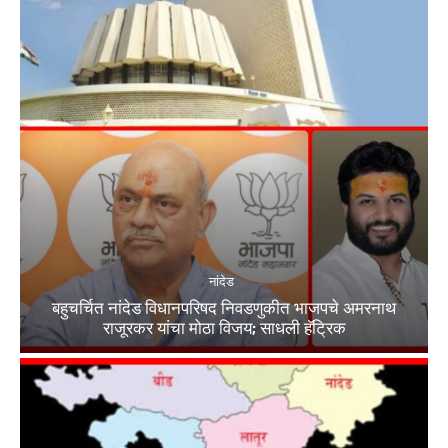
नांदेड
बहुचर्चित नांदेड विधानपरिषद निवडणुकीत भाजपचे अमरनाथ
राजूरकर यांचा मोठा विजय; साधली हॅट्रिक