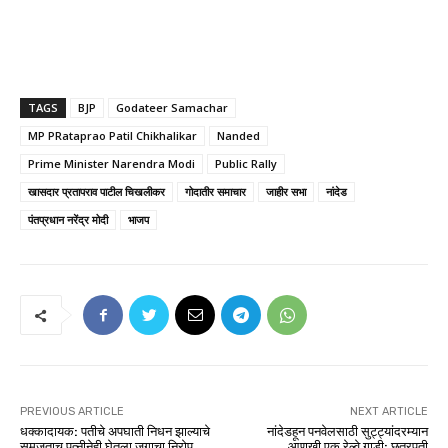
TAGS
BJP
Godateer Samachar
MP PRataprao Patil Chikhalikar
Nanded
Prime Minister Narendra Modi
Public Rally
खासदार प्रतापराव पाटील चिखलीकर
गोदातीर समाचार
जाहीर सभा
नांदेड
पंतप्रधान नरेंद्र मोदी
भाजप
PREVIOUS ARTICLE
NEXT ARTICLE
धक्कादायक: पतीचे अपघाती निधन झाल्याचे
नांदेडहून पनवेलसाठी सुट्ट्यांदरम्यान
समजताच पत्नीनेही घेतला जगाचा निरोप,
आणखी एक रेल्वे गाडी; छत्रपती